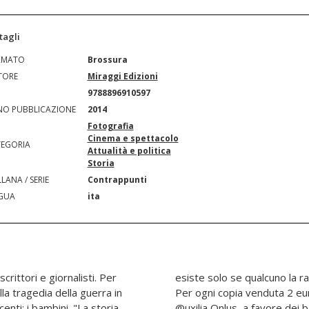
tagli
RMATO
Brossura
TORE
Miraggi Edizioni
N
9788896910597
O PUBBLICAZIONE
2014
Fotografia
Cinema e spettacolo
EGORIA
Attualità e politica
Storia
LANA / SERIE
Contrappunti
GUA
ita
scrittori e giornalisti. Per
refazione di Paolo Barnard.
lla tragedia della guerra in
 devoluti all'associazione
centi: i bambini. "La storia
@uxilia Onlus, a favore dei ba