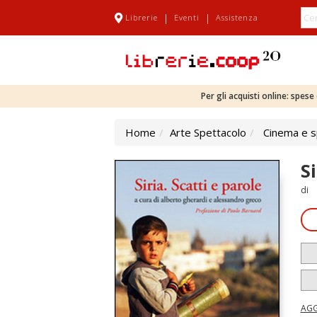
|
|
Librerie
Eventi
Assistenza
Per gli acquisti online: spes
Home
Arte Spettacolo
Cinema e s
Si
di
AGG