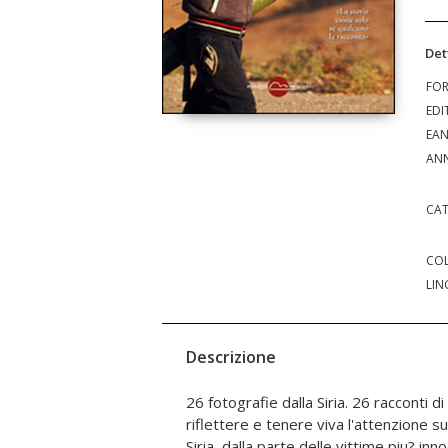
Det
FO
EDI
EA
ANN
CAT
COL
LIN
Descrizione
26 fotografie dalla Siria. 26 racconti di 
esiste solo se qualcuno la racconta"... P
riflettere e tenere viva l'attenzione su
Per ogni copia venduta 2 euro saranno
Siria, dalla parte delle vittime piu? inno