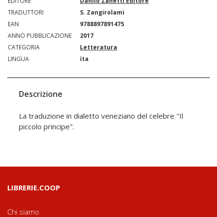
EDITORE
Danilo Zanetti Editore
TRADUTTORI
S. Zangirolami
EAN
9788897891475
ANNO PUBBLICAZIONE
2017
CATEGORIA
Letteratura
LINGUA
ita
Descrizione
La traduzione in dialetto veneziano del celebre "Il
piccolo principe".
LIBRERIE.COOP
Chi siamo