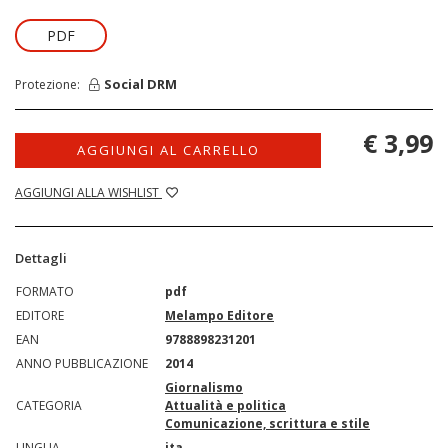
PDF
Social DRM
Protezione:
€ 3,99
AGGIUNGI AL CARRELLO
AGGIUNGI ALLA WISHLIST
Dettagli
FORMATO
pdf
EDITORE
Melampo Editore
EAN
9788898231201
ANNO PUBBLICAZIONE
2014
Giornalismo
CATEGORIA
Attualità e politica
Comunicazione, scrittura e stile
LINGUA
ita