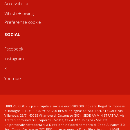
Accessibilità
WhistleBlowing
Preferenze cookie
SOCIAL
Facebook
Instagram
X
Youtube
LIBRERIE.COOP S.p.a. - capitale sociale euro 900.000 int.vers. Registro imprese
di Bologna, C.F. e P.I.: 02591561200 REA di Bologna: 451543 ; SEDE LEGALE: via
Villanova, 29/7 - 40055 Villanova di Castenaso (BO) - SEDE AMMINISTRATIVA: via
Trattati Comunitari Europei 1957-2007, 13 - 40127 Bologna - Società
unipersonale sottoposta alla Direzione e Coordinamento di Coop Alleanza 3.0
Soc. Coop., Castenaso (BO) PEC: libreriecoopspa@pec.librerie.coop.it MAIL: