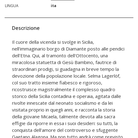
LINGUA
ita
Descrizione
Il cuore della vicenda si svolge in Sicilia,
nell'immaginario borgo di Diamante posto alle pendici
dell'Etna. Qui, al tramonto dell'Ottocento, una
miracolosa statuetta di Gesù Bambino, fautrice di
straordinari prodigi, si guadagna in breve tempo la
devozione della popolazione locale. Selma Lagerlöf,
col suo tratto insieme fiabesco e rigoroso,
ricostruisce magistralmente il complesso quadro
storico della Sicilia contadina e operaia, agitata dalle
rivolte innescate dal neonato socialismo e da lei
visitata proprio in quegli anni, e racconta la storia
della giovane Micaela, talmente devota alla sacra
effigie da riporre in essa i suoi desideri: su tutti, la
conquista dell'amore del controverso e sfuggente
Gaetano Alagona. Ma non tutto andrà come previsto...