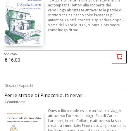
"L'Aquila di carta" è una guida letteraria che
accompagna i lettori alla scoperta del
capoluogo abruzzese attraverso le parole di
scrittori che ne hanno colto l'essenza più
autentica. La città, tornata a splendere dopo il
sisma del 6 aprile 2009, si offre al visitatore
come luogo di me ...
CARTACEO
€ 16,00
Giovanni Capecchi
Per le strade di Pinocchio. Itinerar...
Il Palindromo
Questo libro vuole essere un invito al viaggio
attraverso l'orizzonte biografico di Carlo
Lorenzini, in arte Collodi, e attraverso la sua
creatura immortale: Pinocchio. Un percorso tra
luoghi molto noti, come il centro storico di