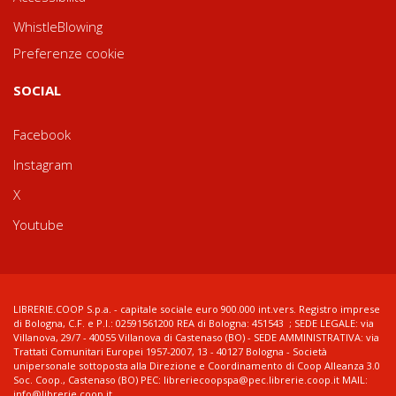
WhistleBlowing
Preferenze cookie
SOCIAL
Facebook
Instagram
X
Youtube
LIBRERIE.COOP S.p.a. - capitale sociale euro 900.000 int.vers. Registro imprese
di Bologna, C.F. e P.I.: 02591561200 REA di Bologna: 451543 ; SEDE LEGALE: via
Villanova, 29/7 - 40055 Villanova di Castenaso (BO) - SEDE AMMINISTRATIVA: via
Trattati Comunitari Europei 1957-2007, 13 - 40127 Bologna - Società
unipersonale sottoposta alla Direzione e Coordinamento di Coop Alleanza 3.0
Soc. Coop., Castenaso (BO) PEC: libreriecoopspa@pec.librerie.coop.it MAIL:
info@librerie.coop.it