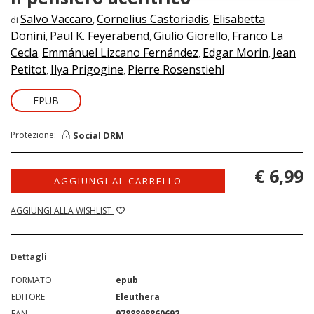
Salvo Vaccaro
Cornelius Castoriadis
Elisabetta
di
,
,
Donini
Paul K. Feyerabend
Giulio Giorello
Franco La
,
,
,
Cecla
Emmánuel Lizcano Fernández
Edgar Morin
Jean
,
,
,
Petitot
Ilya Prigogine
Pierre Rosenstiehl
,
,
EPUB
Social DRM
Protezione:
€ 6,99
AGGIUNGI AL CARRELLO
AGGIUNGI ALLA WISHLIST
Dettagli
FORMATO
epub
EDITORE
Eleuthera
EAN
9788898860692