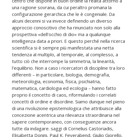
centro che dispone in buon ordine la realtà attorno a
una ragione sovrana, da cui peraltro promana la
configurazione gerarchica che le è congeniale. Da
alcuni decenni si va invece definendo un diverso
approccio conoscitivo che ha rinunciato non solo alla
prospettiva «dell'occhio di dio» ma a qualunque
intelligenza data a priori. E questo perché nella ricerca
scientifica si è sempre più manifestata una netta
tendenza al multiplo, al temporale, al complesso, a
tutto ciò che interrompe la simmetria, la linearità,
l'equilibrio. Non a caso i ricercatori di discipline tra loro
differenti – in particolare, biologia, demografia,
meteorologia, economia, fisica, psichiatria,
matematica, cardiologia ed ecologia – hanno fatto
proprio il concetto di caos, riformulando i correlati
concetti di ordine e disordine. Siamo dunque nel pieno
di una rivoluzione epistemologica che attribuisce alla
concezione acentrica una rilevanza straordinaria nel
sapere contemporaneo, con conseguenze ancora
tutte da indagare. saggi di Cornelius Castoriadis,
Elisabetta Donini, Paul K. Feyerabend, Giulio Giorello,