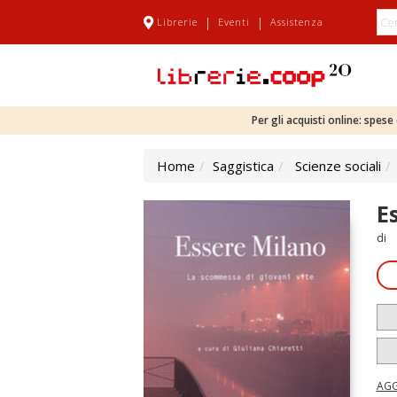
|
|
Librerie
Eventi
Assistenza
Per gli acquisti online: spes
Home
Saggistica
Scienze sociali
E
di
AGG