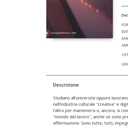
Det
FO
EDI
EA
ANN
CAT
LIN
Descrizione
Studiano all'università oppure lavorano
apposta, in massima parte, pronti 
nell'industria culturale "creativa" e dig
possa sostenere le loro ragioni e le 
l'altro per mantenersi o, ancora, si co
nella fama di questa città, non senza co
"mondo del lavoro", anche se sono prec
sembrato guardare a tutto questo, e
affermazione. Sono tutte, tutti, impegn