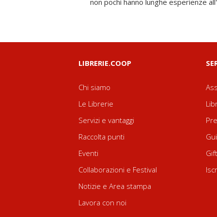
non pochi hanno lunghe esperienze all'
LIBRERIE.COOP
SE
Chi siamo
Ass
Le Librerie
Lib
Servizi e vantaggi
Pre
Raccolta punti
Gui
Eventi
Gif
Collaborazioni e Festival
Isc
Notizie e Area stampa
Lavora con noi