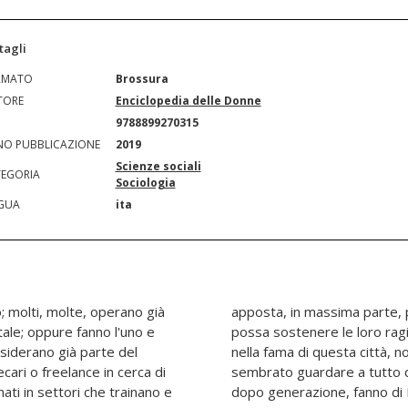
tagli
RMATO
Brossura
TORE
Enciclopedia delle Donne
N
9788899270315
O PUBBLICAZIONE
2019
Scienze sociali
EGORIA
Sociologia
GUA
ita
; molti, molte, operano già
a scommettere che Milano
itale; oppure fanno l'uno e
loro speranze, confidando
nsiderano già parte del
ntraddizioni. Utile ci è
ari o freelance in cerca di
 a coloro che, generazione
ati in settori che trainano e
dopo generazione, fanno di M