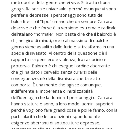
metropoli e della gente che vi vive. Si tratta di una
geografia sociale universale, perché ovunque vi sono
periferie depresse. I personaggi sono tutti dei
balordi: ecco il "tipo" umano che da sempre Carrara
descrive e che forse è la versione estrema e radicale
dell'italiano "normale". Non basta dire che il balordo è
chi, nel giro di minuti, ore o al massimo di qualche
giorno viene assalito dalle furie e si trasforma in una
specie di invasato. Al centro della questione c'è il
rapporto fra pensiero e violenza, fra raziocinio e
protervia. Balordo è chi esegue l'ordine aberrante
che gli ha dato il cervello senza curarsi delle
conseguenze, né della dismisura che tale atto
comporta. È una mente che agisce comunque,
indifferente all'incoerenza o inutilizzabilità
dell'ideologia che la domina. I personaggi di Carrara
hanno statura e sono, a loro modo, uomini superiori
perché vogliono fare grandi cose e poi le fanno, con la
particolarità che le loro azioni rispondono alle
esigenze aberranti di sottoculture depresse,
comprese quelle goliardiche, pseudo-mondane, ipo-