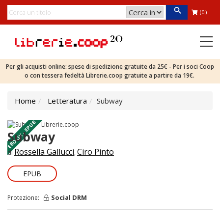
(0)
Per gli acquisti online: spese di spedizione gratuite da 25€ - Per i soci Coop
o con tessera fedeltà Librerie.coop gratuite a partire da 19€.
Home
Letteratura
Subway
EBOOK - EPUB
Subway
Rossella Gallucci
Ciro Pinto
di
,
EPUB
Social DRM
Protezione: