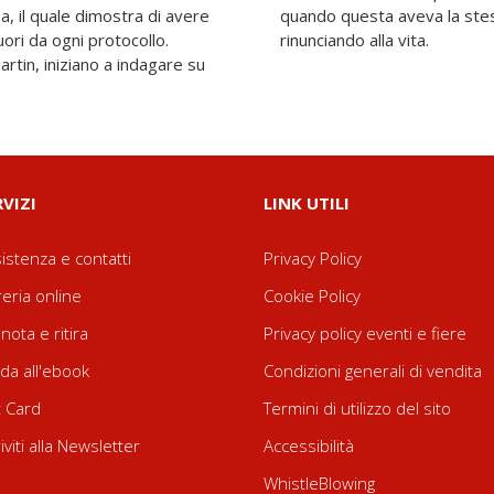
sa, il quale dimostra di avere
 delle ragazze che stanno
ori da ogni protocollo.
rinunciando alla vita.
artin, iniziano a indagare su
RVIZI
LINK UTILI
istenza e contatti
Privacy Policy
reria online
Cookie Policy
nota e ritira
Privacy policy eventi e fiere
da all'ebook
Condizioni generali di vendita
t Card
Termini di utilizzo del sito
riviti alla Newsletter
Accessibilità
WhistleBlowing