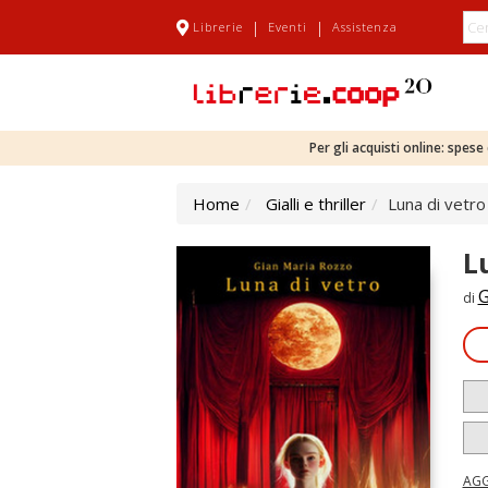
|
|
Librerie
Eventi
Assistenza
Per gli acquisti online: spes
Home
Gialli e thriller
Luna di vetro
L
G
di
AGG