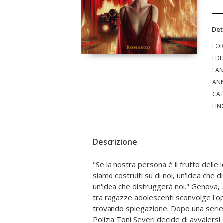
Det
FO
EDI
EA
ANN
CAT
LIN
Descrizione
"Se la nostra persona è il frutto delle 
un'antica loggia di eretici alla rice
siamo costruiti su di noi, un'idea che
perduto, un artefatto in grado di "squa
un'idea che distruggerà noi." Genova, 
realtà." Ma la verità è molto più 
tra ragazze adolescenti sconvolge l'op
assomiglia più a "un nastro di Möbius", e pr
trovando spiegazione. Dopo una serie di
ritroverà proiettato a fare i conti col
Polizia Toni Severi decide di avvalersi 
rimossi di un amore perduto, Sofia, mo