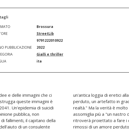
tagli
RMATO
Brossura
TORE
StreetLib
N
9791222010922
O PUBBLICAZIONE
2022
EGORIA
Gialli e thriller
GUA
ita
idee e delle immagini che ci
rca di un oggetto di culto
 distrugga queste immagini è
rciare il velo di Maya della
2041. Un'epidemia di suicidi
complessa di come appare,
inione pubblica, non
esto il protagonista si
 fallimenti, il capitano della
 proprio passato e coi ricordi
dell'aiuto di un consulente
rta in un incendio proprio