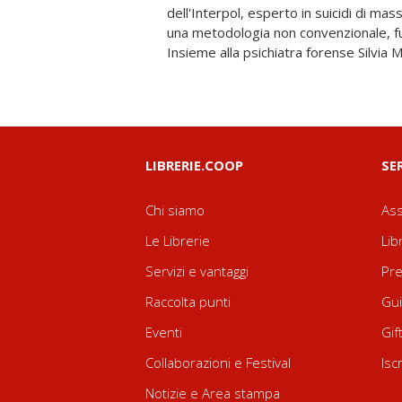
dell'Interpol, esperto in suicidi di mas
quando questa aveva la stessa età
una metodologia non convenzionale, fu
Insieme alla psichiatra forense Silvia M
LIBRERIE.COOP
SE
Chi siamo
Ass
Le Librerie
Lib
Servizi e vantaggi
Pre
Raccolta punti
Gui
Eventi
Gif
Collaborazioni e Festival
Isc
Notizie e Area stampa