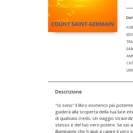
Det
FO
EDI
TRA
EA
ANN
CAT
LIN
Descrizione
"Io sono" il libro esoterico più potent
trovare risposte alle tue domande più pr
guiderà alla scoperta della tua luce int
vera natura e sul tuo ruolo nel mondo.
di qualsiasi credo. Un viaggio straordin
un maestro spirituale che ha lascia
stesso e del tuo vero potere. Se sei al
attraverso i suoi insegnamenti sulle 
illuminante che ti aiuti a capire il vero s
interiore. Queste conoscenze hanno la 