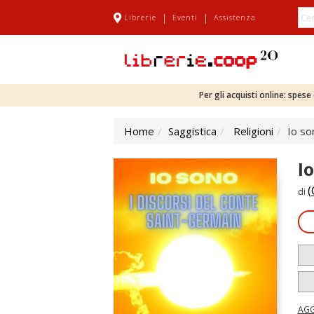
|
|
Librerie
Eventi
Assistenza
Per gli acquisti online: spes
Home
Saggistica
Religioni
Io so
I
(
di
AGG