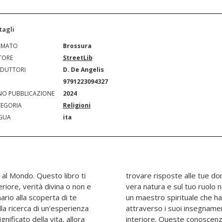
tagli
RMATO
Brossura
TORE
StreetLib
DUTTORI
D. De Angelis
N
9791223094327
O PUBBLICAZIONE
2024
EGORIA
Religioni
GUA
ita
e al Mondo. Questo libro ti
ofonde sulla vita, sulla tua
eriore, verità divina o non e
 Il Conte di Saint-Germain,
ario alla scoperta di te
to un'eredità duratura
la ricerca di un'esperienza
verità divine e sulla luce
ignificato della vita, allora
capacità di trasformare la