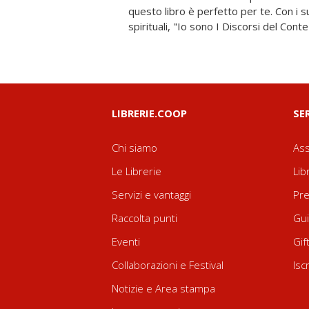
questo libro è perfetto per te. Con i 
spirituali, "Io sono I Discorsi del Cont
LIBRERIE.COOP
SE
Chi siamo
Ass
Le Librerie
Lib
Servizi e vantaggi
Pre
Raccolta punti
Gui
Eventi
Gif
Collaborazioni e Festival
Isc
Notizie e Area stampa