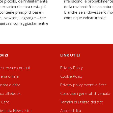
te piccolo, dell'infinitamente
no per sempre. È il sostegno
meccanica classica resta più
ppare sempre più irrazionale.
 contiene principi di base –
uni suoi capisaldi rimarrà
leo, Newton, Lagrange – che
comunque indistruttibile.
cuni casi con aggiustamenti e
RVIZI
LINK UTILI
istenza e contatti
Privacy Policy
reria online
Cookie Policy
nota e ritira
Privacy policy eventi e fiere
da all'ebook
Condizioni generali di vendita
t Card
Termini di utilizzo del sito
riviti alla Newsletter
Accessibilità