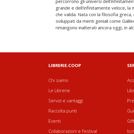
percorrono gli universi dell'infinitamen
riferiscono, e probabilmente lo saran
grande e dell'infinitamente veloce, la 
della razionalità in una natura che ci a
che valida. Nata con la filosofia greca,
E anche se si dovessero modificare alc
sviluppati da menti geniali come Gali
rimangono inalterati ancora oggi, in al
LIBRERIE.COOP
SE
Chi siamo
Ass
Le Librerie
Lib
Servizi e vantaggi
Pre
Raccolta punti
Gui
Eventi
Gif
Collaborazioni e Festival
Isc