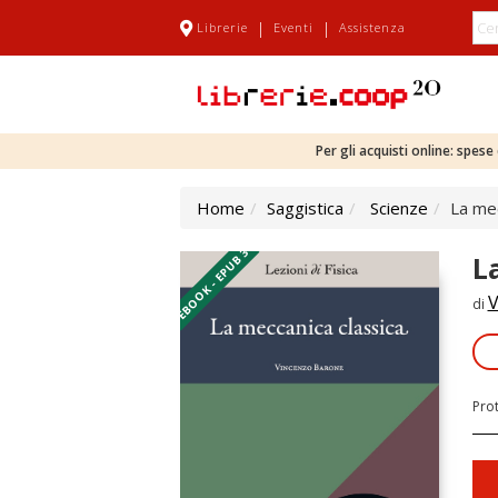
|
|
Librerie
Eventi
Assistenza
Per gli acquisti online: spes
Home
Saggistica
Scienze
La mec
EBOOK - EPUB 3
L
V
di
Pro