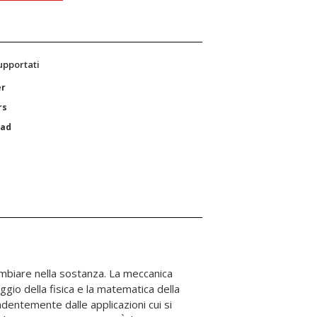
supportati
er
rs
Pad