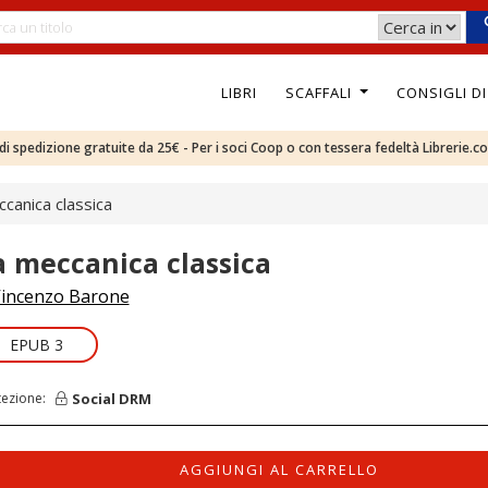
LIBRI
SCAFFALI
CONSIGLI D
e di spedizione gratuite da 25€ - Per i soci Coop o con tessera fedeltà Librerie.c
canica classica
a meccanica classica
incenzo Barone
EPUB 3
Social DRM
tezione:
AGGIUNGI AL CARRELLO