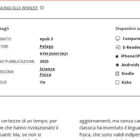
IUNGI ALLA WISHLIST
tagli
Dispositivi 
Comput
RMATO
epub 3
TORE
Pelago
E-Reade
N
9791255013921
iPhone/i
O PUBBLICAZIONE
2025
Androids
Scienze
EGORIA
Kindle
Fisica
GUA
ita
Kobo
 certezze di un tempo; per
lla sostanza. La meccanica
ie che hanno rivoluzionato il
a fisica e la matematica della
quanti. Ma, se non si
lle applicazioni cui si