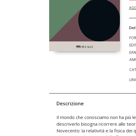
AGG
Det
FO
EDI
EA
ANN
CAT
LIN
Descrizione
Il mondo che conosciamo non ha più le
aggiornamenti; ma senza cambiare ne
descriverlo bisogna ricorrere alle teor
classica ha inventato il linguaggio dell
Novecento: la relatività e la fisica dei 
fisica, che sono validi indipendentemente da