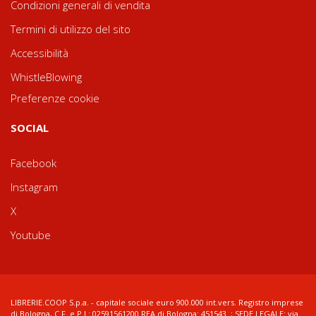
Condizioni generali di vendita
Termini di utilizzo del sito
Accessibilità
WhistleBlowing
Preferenze cookie
SOCIAL
Facebook
Instagram
X
Youtube
LIBRERIE.COOP S.p.a. - capitale sociale euro 900.000 int.vers. Registro imprese
di Bologna, C.F. e P.I.: 02591561200 REA di Bologna: 451543 ; SEDE LEGALE: via