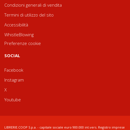
Condizioni generali di vendita
Termini di utilizzo del sito
Accessibilità
WhistleBlowing
Preferenze cookie
SOCIAL
Facebook
Instagram
X
Youtube
LIBRERIE.COOP S.p.a. - capitale sociale euro 900.000 int.vers. Registro imprese