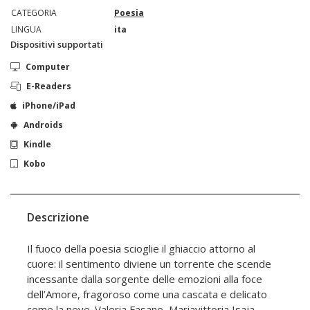
CATEGORIA
Poesia
LINGUA
ita
Dispositivi supportati
Computer
E-Readers
iPhone/iPad
Androids
Kindle
Kobo
Descrizione
Il fuoco della poesia scioglie il ghiaccio attorno al
cuore: il sentimento diviene un torrente che scende
incessante dalla sorgente delle emozioni alla foce
dell’Amore, fragoroso come una cascata e delicato
come la neve. Valeria Fasano, Mariavittoria Isaja,