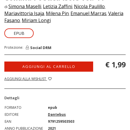
Simona Maselli
Letizia Zaffini
Nicola Paulillo
di
,
,
,
Mariavittoria Isaja
Milena Pin
Emanuel Marras
Valeria
,
,
,
Fasano
Miriam Longi
,
EPUB
Social DRM
Protezione:
€ 1,99
AGGIUNGI AL CARRELLO
AGGIUNGI ALLA WISHLIST
Dettagli
FORMATO
epub
EDITORE
Dantebus
EAN
9791259503503
ANNO PUBBLICAZIONE
2021