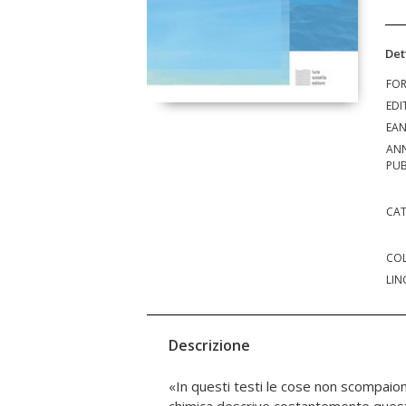
Det
FO
EDI
EA
AN
PUB
CAT
COL
LIN
Descrizione
«In questi testi le cose non scompaio
Un'indagine densa e dolorosa, m