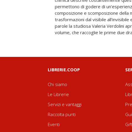
chimica descrive costantemente questi
costruisce la lingua e il ritmo adatti ad 
permettono di godere di un'esperienza
conseguenze della perdita. Attraversando
composizione e scomposizione della m
naturali ed esistenziali, i "due pezzi" non dime
trasformazioni dal visibile all'invisibi
il paradosso, conoscono e conoscere l'a
parole la studiosa Valeria Verdolini apr
volume, che raccoglie le prime due dr
LIBRERIE.COOP
SE
Chi siamo
Ass
Le Librerie
Lib
Servizi e vantaggi
Pre
Raccolta punti
Gui
Eventi
Gif