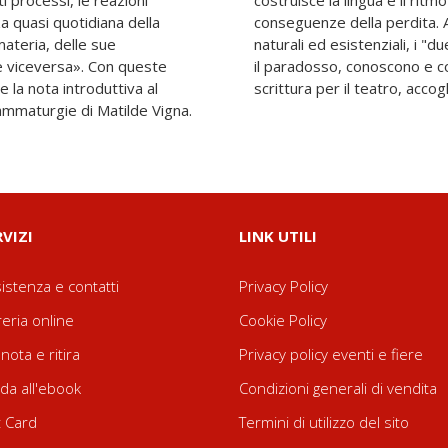
 processi, le reazioni
affrontare il senso e le
 quasi quotidiana della
 il racconto di catastrofi
ateria, delle sue
nticano l'autoironia e
le e viceversa». Con queste
lchimia fondamentale della
e la nota introduttiva al
scrittura per il teatro, acco
ammaturgie di Matilde Vigna.
RVIZI
LINK UTILI
istenza e contatti
Privacy Policy
reria online
Cookie Policy
nota e ritira
Privacy policy eventi e fiere
da all'ebook
Condizioni generali di vendita
t Card
Termini di utilizzo del sito