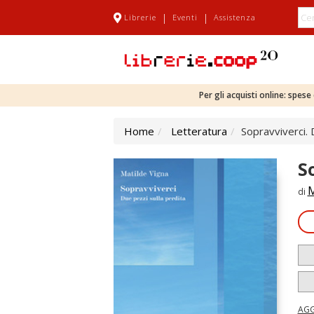
|
|
Librerie
Eventi
Assistenza
Per gli acquisti online: spes
Home
Letteratura
Sopravviverci. 
S
M
di
AGG