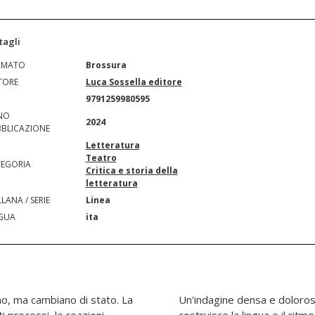
tagli
RMATO
Brossura
TORE
Luca Sossella editore
N
9791259980595
NO
2024
BLICAZIONE
Letteratura
Teatro
EGORIA
Critica e storia della
letteratura
LANA / SERIE
Linea
GUA
ita
no, ma cambiano di stato. La
a che con estrema levità