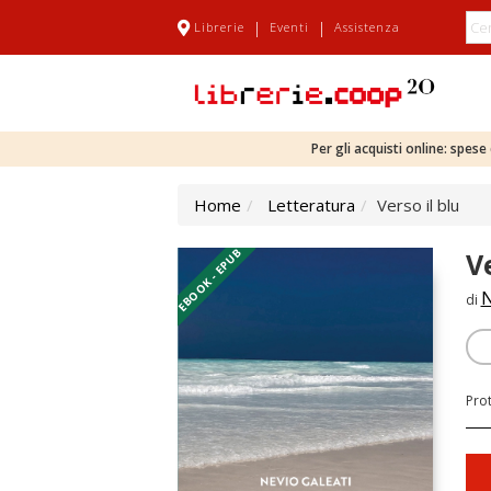
|
|
Librerie
Eventi
Assistenza
Per gli acquisti online: spes
Home
Letteratura
Verso il blu
EBOOK - EPUB
Ve
N
di
Pro