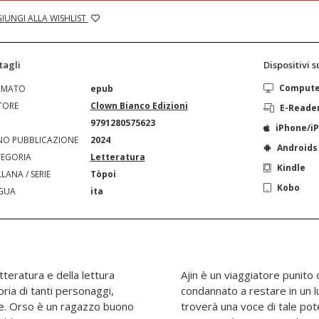
IUNGI ALLA WISHLIST
tagli
Dispositivi 
Comput
RMATO
epub
TORE
Clown Bianco Edizioni
E-Reade
N
9791280575623
iPhone/i
O PUBBLICAZIONE
2024
Androids
EGORIA
Letteratura
Kindle
LANA / SERIE
Tòpoi
Kobo
GUA
ita
tteratura e della lettura
compagni con la cecità e
oria di tanti personaggi,
traniero, ma dentro di lui
ne. Orso è un ragazzo buono
attraversare i secoli. Tra