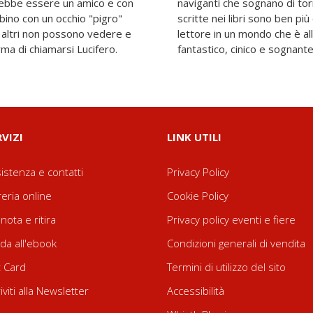
vrebbe essere un amico e con
a e uomini per cui le storie
bino con un occhio "pigro"
ro su carta, Galeati porta il
i altri non possono vedere e
stesso tempo concreto e
rma di chiamarsi Lucifero.
fantastico, cinico e sognant
RVIZI
LINK UTILI
istenza e contatti
Privacy Policy
reria online
Cookie Policy
nota e ritira
Privacy policy eventi e fiere
da all'ebook
Condizioni generali di vendita
t Card
Termini di utilizzo del sito
riviti alla Newsletter
Accessibilità