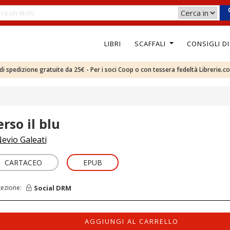
LIBRI
SCAFFALI
CONSIGLI D
e di spedizione gratuite da 25€ - Per i soci Coop o con tessera fedeltà Librerie.c
rso il blu
evio Galeati
CARTACEO
EPUB
Social DRM
tezione:
AGGIUNGI AL CARRELLO