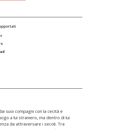
supportati
er
rs
Pad