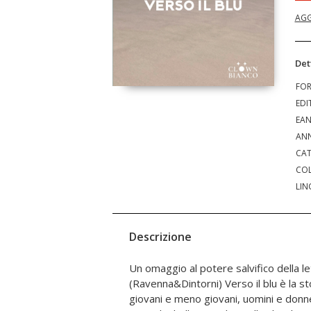
AGG
Det
FO
EDI
EA
ANN
CAT
COL
LIN
Descrizione
Un omaggio al potere salvifico della le
Ajin è un viaggiatore punito dai suoi 
(Ravenna&Dintorni) Verso il blu è la st
condannato a restare in un luogo a lui s
giovani e meno giovani, uomini e don
troverà una voce di tale potenza da 