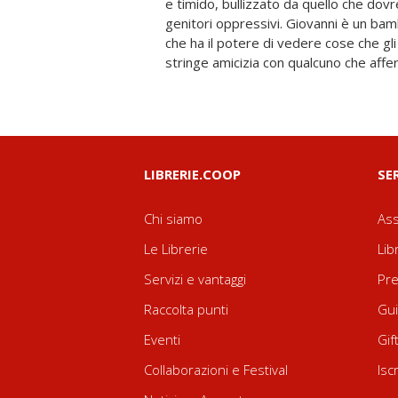
e timido, bullizzato da quello che do
naviganti che sognano di tornare a cas
genitori oppressivi. Giovanni è un bam
scritte nei libri sono ben più che inchiost
che ha il potere di vedere cose che gl
lettore in un mondo che è allo 
stringe amicizia con qualcuno che affe
LIBRERIE.COOP
SE
Chi siamo
Ass
Le Librerie
Lib
Servizi e vantaggi
Pre
Raccolta punti
Gui
Eventi
Gif
Collaborazioni e Festival
Isc