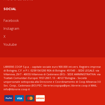
SOCIAL
Facebook
Instagram
X
Youtube
LIBRERIE.COOP S.p.a. - capitale sociale euro 900.000 int.vers. Registro imprese
di Bologna, C.F. e P.I.: 02591561200 REA di Bologna: 451543 ; SEDE LEGALE: via
Villanova, 29/7 - 40055 Villanova di Castenaso (BO) - SEDE AMMINISTRATIVA: via
Trattati Comunitari Europei 1957-2007, 13 - 40127 Bologna - Società
unipersonale sottoposta alla Direzione e Coordinamento di Coop Alleanza 3.0
Soc. Coop., Castenaso (BO) PEC: libreriecoopspa@pec.librerie.coop.it MAIL:
info@librerie.coop.it