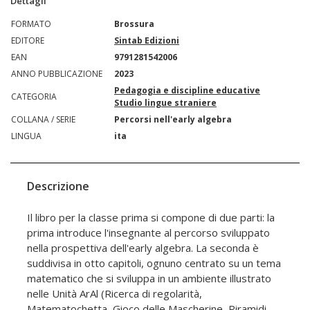
Dettagli
FORMATO
Brossura
EDITORE
Sintab Edizioni
EAN
9791281542006
ANNO PUBBLICAZIONE
2023
Pedagogia e discipline educative
CATEGORIA
Studio lingue straniere
COLLANA / SERIE
Percorsi nell'early algebra
LINGUA
ita
Descrizione
Il libro per la classe prima si compone di due parti: la
prima introduce l'insegnante al percorso sviluppato
nella prospettiva dell'early algebra. La seconda è
suddivisa in otto capitoli, ognuno centrato su un tema
matematico che si sviluppa in un ambiente illustrato
nelle Unità ArAl (Ricerca di regolarità,
Matematochetta, Gioco delle Mascherine, Piramidi,