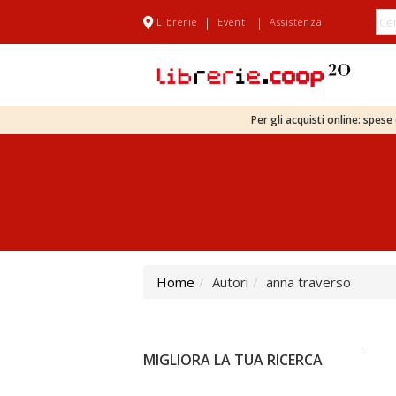
|
|
Librerie
Eventi
Assistenza
Per gli acquisti online: spes
Home
Autori
anna traverso
MIGLIORA LA TUA RICERCA