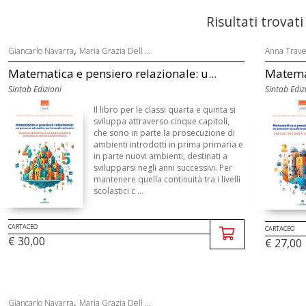
Risultati trovati
,
Giancarlo Navarra
Maria Grazia Dell ...
Anna Trave
Matematica e pensiero relazionale: u...
Matemat
Sintab Edizioni
Sintab Ediz
Il libro per le classi quarta e quinta si
sviluppa attraverso cinque capitoli,
che sono in parte la prosecuzione di
ambienti introdotti in prima primaria e
in parte nuovi ambienti, destinati a
svilupparsi negli anni successivi. Per
mantenere quella continuità tra i livelli
scolastici c ...
CARTACEO
CARTACEO
€ 30,00
€ 27,00
,
Giancarlo Navarra
Maria Grazia Dell ...