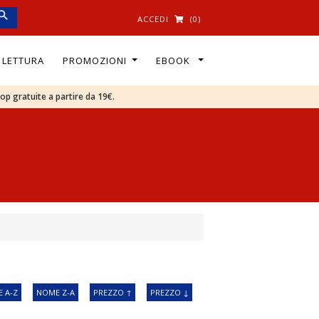
ACCEDI
(0)
I LETTURA
PROMOZIONI
EBOOK
oop gratuite a partire da 19€.
 A-Z
NOME Z-A
PREZZO ↑
PREZZO ↓