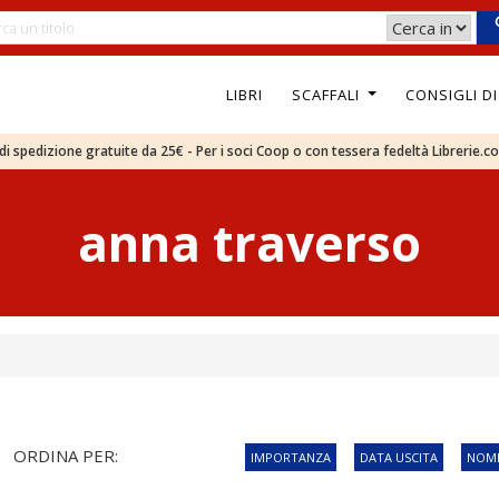
LIBRI
SCAFFALI
CONSIGLI D
e di spedizione gratuite da 25€ - Per i soci Coop o con tessera fedeltà Librerie.c
anna traverso
ORDINA PER:
IMPORTANZA
DATA USCITA
NOME