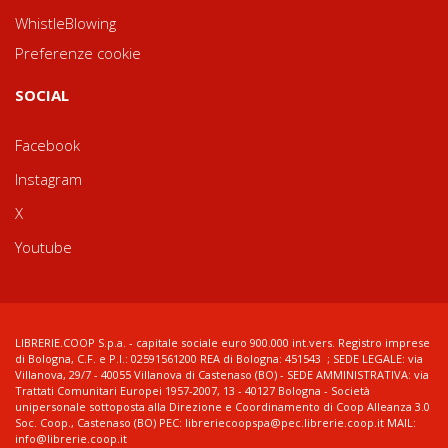
WhistleBlowing
Preferenze cookie
SOCIAL
Facebook
Instagram
X
Youtube
LIBRERIE.COOP S.p.a. - capitale sociale euro 900.000 int.vers. Registro imprese
di Bologna, C.F. e P.I.: 02591561200 REA di Bologna: 451543 ; SEDE LEGALE: via
Villanova, 29/7 - 40055 Villanova di Castenaso (BO) - SEDE AMMINISTRATIVA: via
Trattati Comunitari Europei 1957-2007, 13 - 40127 Bologna - Società
unipersonale sottoposta alla Direzione e Coordinamento di Coop Alleanza 3.0
Soc. Coop., Castenaso (BO) PEC: libreriecoopspa@pec.librerie.coop.it MAIL:
info@librerie.coop.it