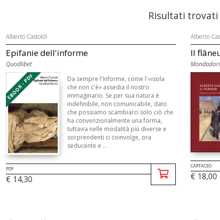
Risultati trovati
Alberto Castoldi
Alberto Cas
Epifanie dell'informe
Il flâne
Quodlibet
Mondadori
EBOOK - PDF
Da sempre l'Informe, come l'«isola
che non c'è» assedia il nostro
immaginario. Se per sua natura è
indefinibile, non comunicabile, dato
che possiamo scambiarci solo ciò che
ha convenzionalmente una forma,
tuttavia nelle modalità più diverse e
sorprendenti ci coinvolge, ora
seducente e ...
CARTACEO
PDF
€ 18,00
€ 14,30