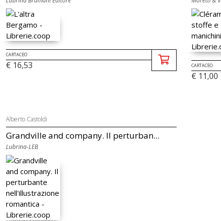
Lubrina Bramani Editore
Moretti & Vi
CARTACEO
€ 16,53
CARTACEO
€ 11,00
Alberto Castoldi
Grandville and company. Il perturban...
Lubrina-LEB