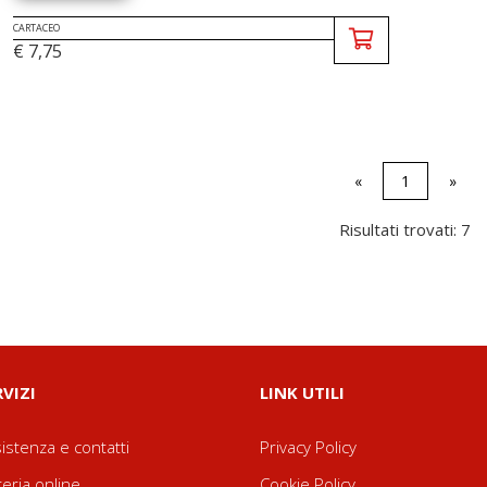
CARTACEO
€ 7,75
«
1
»
Risultati trovati: 7
RVIZI
LINK UTILI
istenza e contatti
Privacy Policy
reria online
Cookie Policy