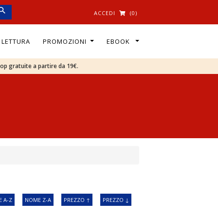
ACCEDI
(0)
I LETTURA
PROMOZIONI
EBOOK
oop gratuite a partire da 19€.
 A-Z
NOME Z-A
PREZZO ↑
PREZZO ↓