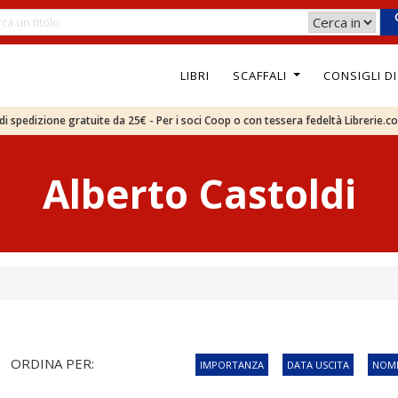
LIBRI
SCAFFALI
CONSIGLI D
e di spedizione gratuite da 25€ - Per i soci Coop o con tessera fedeltà Librerie.c
Alberto Castoldi
ORDINA PER:
IMPORTANZA
DATA USCITA
NOME