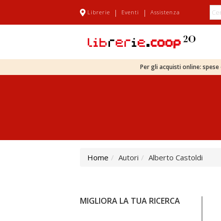
|
|
Librerie
Eventi
Assistenza
Per gli acquisti online: spes
Home
Autori
Alberto Castoldi
MIGLIORA LA TUA RICERCA