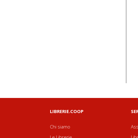
LIBRERIE.COOP
SE
Chi siamo
Ass
Le Librerie
Lib