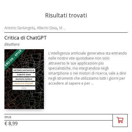
Risultati trovati
,
,
Antonio Santangelo
Alberto Sissa
M ...
Critica di ChatGPT
Eleuthera
EBOOK - EPUB
L'intelligenza artificiale generativa sta entrando
nelle nostre vite quotidiane non solo
attraverso le sue applicazioni più
specialistiche, ma integrandosi negli
smartphone o nei motori di ricerca, vale a dire
negli strumenti che utilizziamo tutti i giorni per
accedere al sapere e per ...
EPUB
€ 8,99