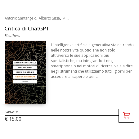
,
,
Antonio Santangelo
Alberto Sissa
M ...
Critica di ChatGPT
Eleuthera
L'intelligenza artificiale generativa sta entrando
nelle nostre vite quotidiane non solo
attraverso le sue applicazioni più
specialistiche, ma integrandosi negli
smartphone o nei motori di ricerca, vale a dire
negli strumenti che utilizziamo tutti i giorni per
accedere al sapere e per ...
CARTACEO
€ 15,00