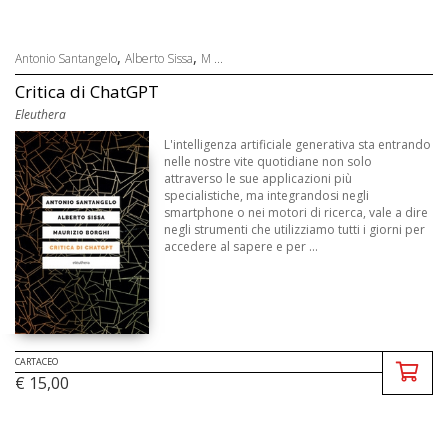
,
,
Antonio Santangelo
Alberto Sissa
M ...
Critica di ChatGPT
Eleuthera
L'intelligenza artificiale generativa sta entrando
nelle nostre vite quotidiane non solo
attraverso le sue applicazioni più
specialistiche, ma integrandosi negli
smartphone o nei motori di ricerca, vale a dire
negli strumenti che utilizziamo tutti i giorni per
accedere al sapere e per ...
CARTACEO
€ 15,00