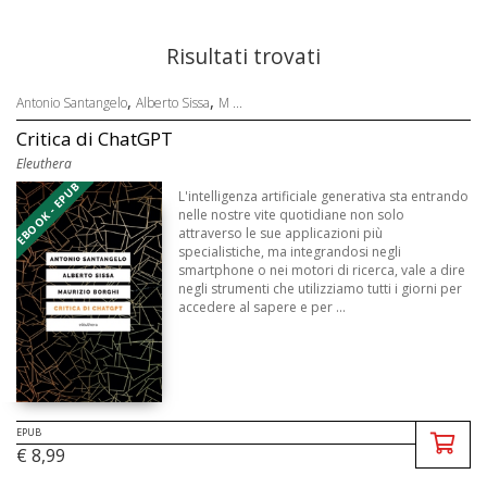
Risultati trovati
,
,
Antonio Santangelo
Alberto Sissa
M ...
Critica di ChatGPT
Eleuthera
EBOOK - EPUB
L'intelligenza artificiale generativa sta entrando
nelle nostre vite quotidiane non solo
attraverso le sue applicazioni più
specialistiche, ma integrandosi negli
smartphone o nei motori di ricerca, vale a dire
negli strumenti che utilizziamo tutti i giorni per
accedere al sapere e per ...
EPUB
€ 8,99