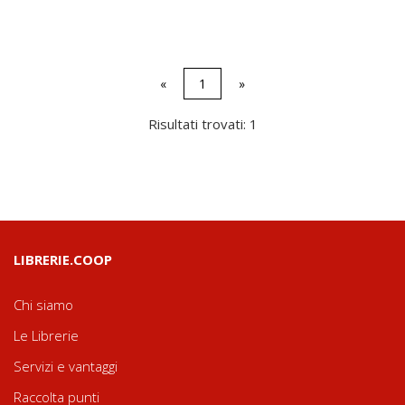
«
1
»
Risultati trovati: 1
LIBRERIE.COOP
Chi siamo
Le Librerie
Servizi e vantaggi
Raccolta punti