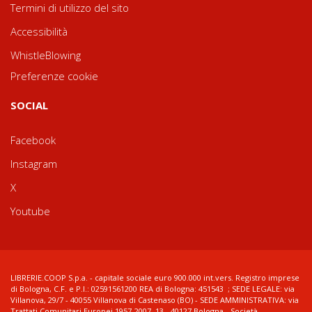
Termini di utilizzo del sito
Accessibilità
WhistleBlowing
Preferenze cookie
SOCIAL
Facebook
Instagram
X
Youtube
LIBRERIE.COOP S.p.a. - capitale sociale euro 900.000 int.vers. Registro imprese
di Bologna, C.F. e P.I.: 02591561200 REA di Bologna: 451543 ; SEDE LEGALE: via
Villanova, 29/7 - 40055 Villanova di Castenaso (BO) - SEDE AMMINISTRATIVA: via
Trattati Comunitari Europei 1957-2007, 13 - 40127 Bologna - Società