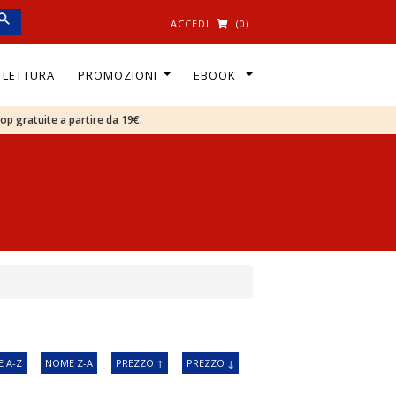
ACCEDI
(0)
I LETTURA
PROMOZIONI
EBOOK
oop gratuite a partire da 19€.
 A-Z
NOME Z-A
PREZZO ↑
PREZZO ↓