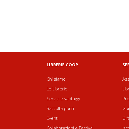
LIBRERIE.COOP
SE
Chi siamo
Ass
Le Librerie
Lib
Servizi e vantaggi
Pre
Raccolta punti
Gui
Eventi
Gif
Collaborazioni e Festival
Isc