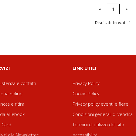
«
1
»
Risultati trovati: 1
RVIZI
LINK UTILI
istenza e contatti
Privacy Policy
reria online
Cookie Policy
nota e ritira
Privacy policy eventi e fiere
da all'ebook
Condizioni generali di vendita
t Card
Termini di utilizzo del sito
riviti alla Newsletter
Accessibilità