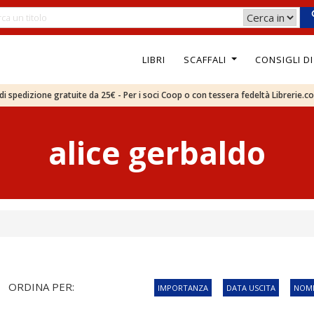
LIBRI
SCAFFALI
CONSIGLI D
e di spedizione gratuite da 25€ - Per i soci Coop o con tessera fedeltà Librerie.c
alice gerbaldo
ORDINA PER:
IMPORTANZA
DATA USCITA
NOME