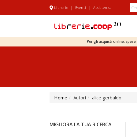
|
|
Librerie
Eventi
Assistenza
Per gli acquisti online: spes
Home
Autori
alice gerbaldo
MIGLIORA LA TUA RICERCA