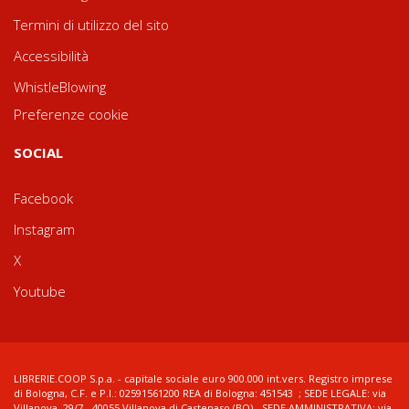
Termini di utilizzo del sito
Accessibilità
WhistleBlowing
Preferenze cookie
SOCIAL
Facebook
Instagram
X
Youtube
LIBRERIE.COOP S.p.a. - capitale sociale euro 900.000 int.vers. Registro imprese
di Bologna, C.F. e P.I.: 02591561200 REA di Bologna: 451543 ; SEDE LEGALE: via
Villanova, 29/7 - 40055 Villanova di Castenaso (BO) - SEDE AMMINISTRATIVA: via