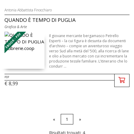
Antonia Abbattista Finocchiaro
QUANDO È TEMPO DI PUGLIA
Grafica & Arte
EBOOK - PDF
Il giovane mercante bergamasco Petrello
Esperti – la cui figura è desunta da documenti
d’archivio – compie un av­­venturoso viaggio
verso Sud alla metà del ’500, alla ricerca di lane
e olio a buon mercato con cui incrementare la
produzione tessile familiare. L’itinerario che lo
condurr ...
PDF
€ 8,99
«
1
»
Risultati trovati: 4