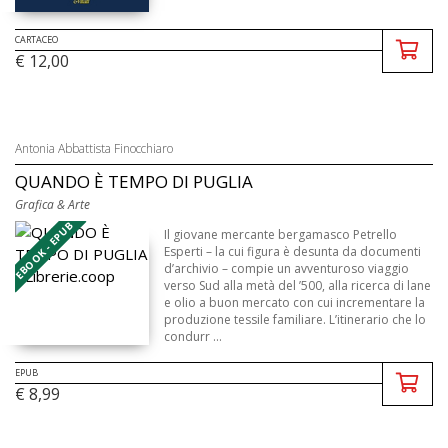
CARTACEO
€ 12,00
Antonia Abbattista Finocchiaro
QUANDO È TEMPO DI PUGLIA
Grafica & Arte
EBOOK - EPUB
Il giovane mercante bergamasco Petrello
Esperti – la cui figura è desunta da documenti
d’archivio – compie un av­­venturoso viaggio
verso Sud alla metà del ’500, alla ricerca di lane
e olio a buon mercato con cui incrementare la
produzione tessile familiare. L’itinerario che lo
condurr ...
EPUB
€ 8,99