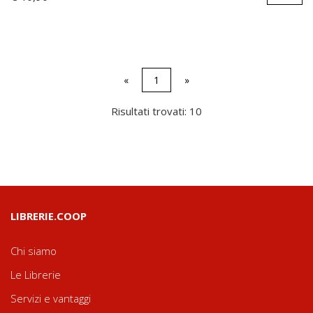
«
1
»
Risultati trovati: 10
LIBRERIE.COOP
Chi siamo
Le Librerie
Servizi e vantaggi