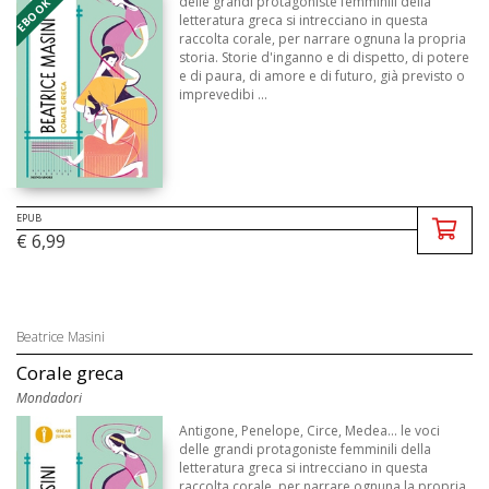
EBOOK - EPUB
delle grandi protagoniste femminili della
letteratura greca si intrecciano in questa
raccolta corale, per narrare ognuna la propria
storia. Storie d'inganno e di dispetto, di potere
e di paura, di amore e di futuro, già previsto o
imprevedibi ...
EPUB
€ 6,99
Beatrice Masini
Corale greca
Mondadori
Antigone, Penelope, Circe, Medea... le voci
delle grandi protagoniste femminili della
letteratura greca si intrecciano in questa
raccolta corale, per narrare ognuna la propria