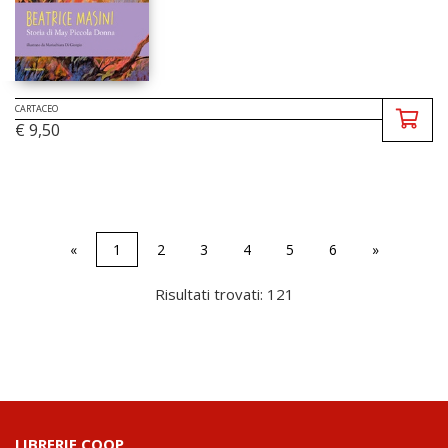
CARTACEO
€ 9,50
«
1
2
3
4
5
6
»
Risultati trovati: 121
LIBRERIE.COOP