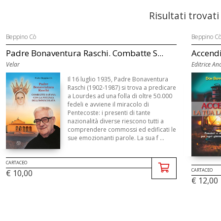
Risultati trovati
Beppino Cò
Beppino C
Padre Bonaventura Raschi. Combatte S...
Accendi
Velar
Editrice Anc
Il 16 luglio 1935, Padre Bonaventura
Raschi (1902-1987) si trova a predicare
a Lourdes ad una folla di oltre 50.000
fedeli e avviene il miracolo di
Pentecoste: i presenti di tante
nazionalità diverse riescono tutti a
comprendere commossi ed edificati le
sue emozionanti parole. La sua f ...
CARTACEO
CARTACEO
€ 10,00
€ 12,00