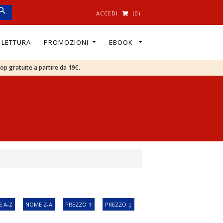
ACCEDI
(0)
I LETTURA
PROMOZIONI
EBOOK
oop gratuite a partire da 19€.
 A-Z
NOME Z-A
PREZZO ↑
PREZZO ↓