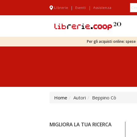
|
|
Librerie
Eventi
Assistenza
Per gli acquisti online: spes
Home
Autori
Beppino Cò
MIGLIORA LA TUA RICERCA