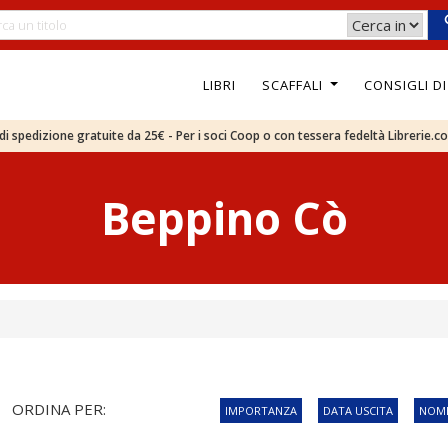
LIBRI
SCAFFALI
CONSIGLI D
e di spedizione gratuite da 25€ - Per i soci Coop o con tessera fedeltà Librerie.c
Beppino Cò
ORDINA PER:
IMPORTANZA
DATA USCITA
NOME