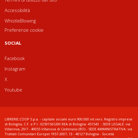
Accessibilità
WhistleBlowing
Preferenze cookie
SOCIAL
Facebook
Instagram
X
Youtube
LIBRERIE.COOP S.p.a. - capitale sociale euro 900.000 int.vers. Registro imprese
di Bologna, C.F. e P.I.: 02591561200 REA di Bologna: 451543 ; SEDE LEGALE: via
Villanova, 29/7 - 40055 Villanova di Castenaso (BO) - SEDE AMMINISTRATIVA: via
Trattati Comunitari Europei 1957-2007, 13 - 40127 Bologna - Società