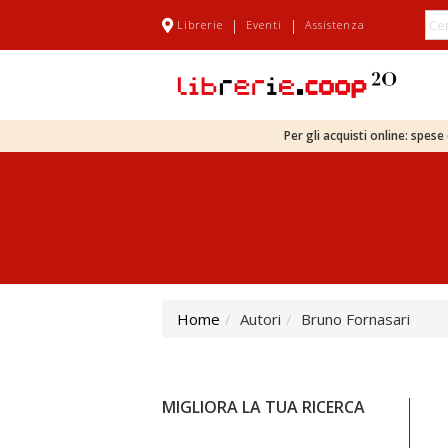
|
|
Librerie
Eventi
Assistenza
Per gli acquisti online: spes
Home
Autori
Bruno Fornasari
MIGLIORA LA TUA RICERCA