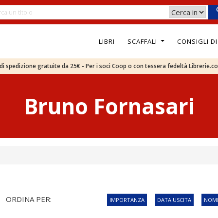
LIBRI
SCAFFALI
CONSIGLI D
e di spedizione gratuite da 25€ - Per i soci Coop o con tessera fedeltà Librerie.c
Bruno Fornasari
ORDINA PER:
IMPORTANZA
DATA USCITA
NOME