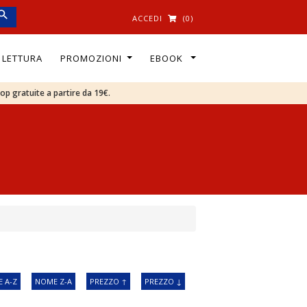
ACCEDI
(0)
I LETTURA
PROMOZIONI
EBOOK
oop gratuite a partire da 19€.
 A-Z
NOME Z-A
PREZZO ↑
PREZZO ↓