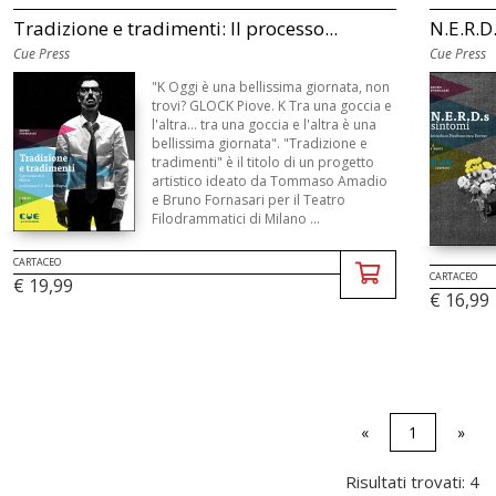
Tradizione e tradimenti: Il processo...
N.E.R.D
Cue Press
Cue Press
"K Oggi è una bellissima giornata, non
trovi? GLOCK Piove. K Tra una goccia e
l'altra... tra una goccia e l'altra è una
bellissima giornata". "Tradizione e
tradimenti" è il titolo di un progetto
artistico ideato da Tommaso Amadio
e Bruno Fornasari per il Teatro
Filodrammatici di Milano ...
CARTACEO
CARTACEO
€ 19,99
€ 16,99
«
1
»
Risultati trovati: 4