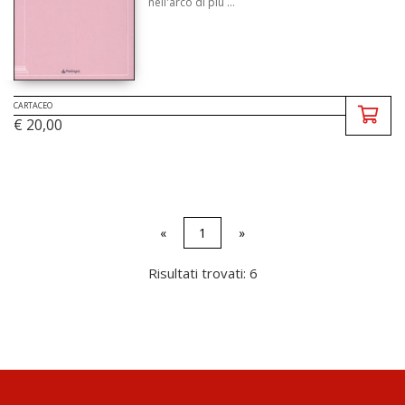
nell'arco di più ...
CARTACEO
€ 20,00
«
1
»
Risultati trovati: 6