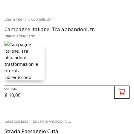
,
Chiara Visentin
Gabriella Bonini
Campagne italiane. Tra abbandoni, tr...
Istituto Alcide Cervi
CARTACEO
€ 10,00
,
,
Giuseppe Bazan
Salvatore Amoroso
C ...
Strada Paesaggio Città