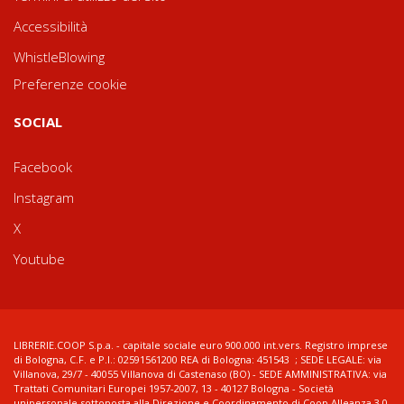
Accessibilità
WhistleBlowing
Preferenze cookie
SOCIAL
Facebook
Instagram
X
Youtube
LIBRERIE.COOP S.p.a. - capitale sociale euro 900.000 int.vers. Registro imprese
di Bologna, C.F. e P.I.: 02591561200 REA di Bologna: 451543 ; SEDE LEGALE: via
Villanova, 29/7 - 40055 Villanova di Castenaso (BO) - SEDE AMMINISTRATIVA: via
Trattati Comunitari Europei 1957-2007, 13 - 40127 Bologna - Società
unipersonale sottoposta alla Direzione e Coordinamento di Coop Alleanza 3.0