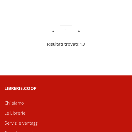
«
1
»
Risultati trovati: 13
LIBRERIE.COOP
Chi siamo
Le Librerie
Servizi e vantaggi