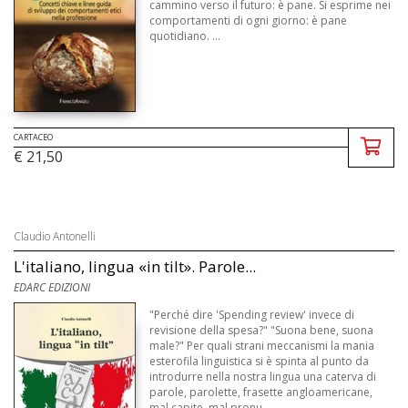
cammino verso il futuro: è pane. Si esprime nei
comportamenti di ogni giorno: è pane
quotidiano. ...
CARTACEO
€ 21,50
Claudio Antonelli
L'italiano, lingua «in tilt». Parole...
EDARC EDIZIONI
"Perché dire 'Spending review' invece di
revisione della spesa?" "Suona bene, suona
male?" Per quali strani meccanismi la mania
esterofila linguistica si è spinta al punto da
introdurre nella nostra lingua una caterva di
parole, parolette, frasette angloamericane,
mal capite, mal pronu ...