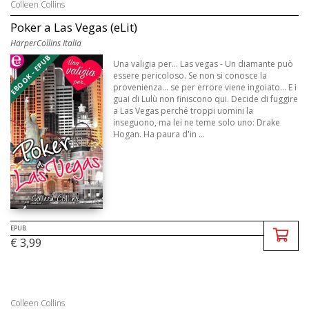
Colleen Collins
Poker a Las Vegas (eLit)
HarperCollins Italia
EBOOK - EPUB
Una valigia per... Las vegas - Un diamante può
essere pericoloso. Se non si conosce la
provenienza... se per errore viene ingoiato... E i
guai di Lulù non finiscono qui. Decide di fuggire
a Las Vegas perché troppi uomini la
inseguono, ma lei ne teme solo uno: Drake
Hogan. Ha paura d'in ...
EPUB
€ 3,99
Colleen Collins