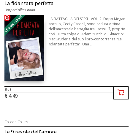
La fidanzata perfetta
HarperCollins Italia
EBOOK - EPUB
LA BATTAGLIA DEI SESSI - VOL. 2. Dopo Megan
anch'io, Cecily Cassell, sono caduta vittima
dell'ancestrale battaglia tra i sessi. Sì, proprio
così! Tutta colpa di Adam "Occhi di Ghiaccio"
MacGruder e del suo libro-concorrenza "La
fidanzata perfetta". Una ...
EPUB
€ 4,49
Colleen Collins
Le 9 regole dell'amore