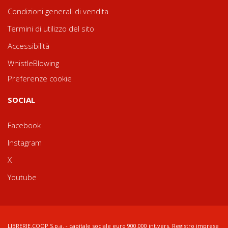
Condizioni generali di vendita
Termini di utilizzo del sito
Accessibilità
WhistleBlowing
Preferenze cookie
SOCIAL
Facebook
Instagram
X
Youtube
LIBRERIE.COOP S.p.a. - capitale sociale euro 900.000 int.vers. Registro imprese