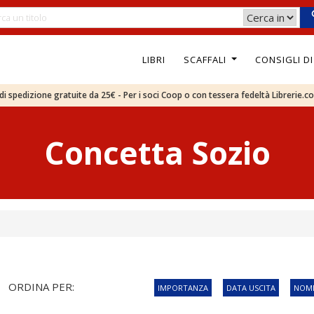
LIBRI
SCAFFALI
CONSIGLI D
e di spedizione gratuite da 25€ - Per i soci Coop o con tessera fedeltà Librerie.c
Concetta Sozio
ORDINA PER:
IMPORTANZA
DATA USCITA
NOME