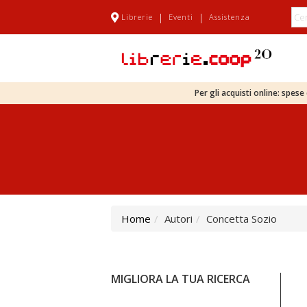
|
|
Librerie
Eventi
Assistenza
Per gli acquisti online: spes
Home
Autori
Concetta Sozio
MIGLIORA LA TUA RICERCA