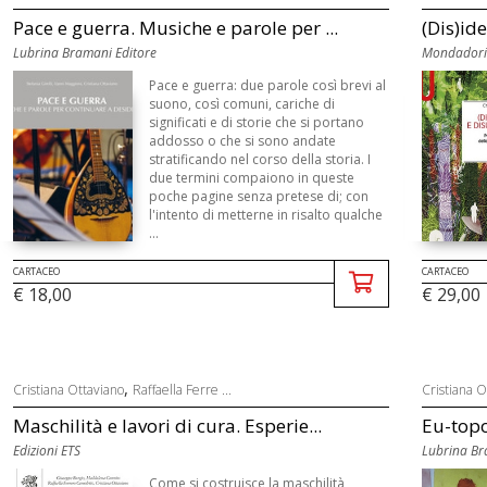
Pace e guerra. Musiche e parole per ...
(Dis)ide
Lubrina Bramani Editore
Mondadori 
Pace e guerra: due parole così brevi al
suono, così comuni, cariche di
significati e di storie che si portano
addosso o che si sono andate
stratificando nel corso della storia. I
due termini compaiono in queste
poche pagine senza pretese di; con
l'intento di metterne in risalto qualche
...
CARTACEO
CARTACEO
€ 18,00
€ 29,00
,
Cristiana Ottaviano
Raffaella Ferre ...
Cristiana O
Maschilità e lavori di cura. Esperie...
Eu-topo
Edizioni ETS
Lubrina Br
Come si costruisce la maschilità