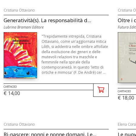
Cristiana Ottaviano
Cristiana O
Generatività(s). La responsabilità d...
Oltre i 
Lubrina Bramani Editore
Futura Edit
"Trepidamente intrepida, Cristiana
Ottaviano, come un'aggiornata mitica
Lilith, si addentra nelle ombre affollate
della evoluzione dei generi e delle
mutevoli relazioni tra maschile e
femminile nella spirale della
contemporaneità. In questo 'letto di
ortiche e mimosa' (F. De Andrè) cer ...
CARTACEO
CARTACEO
€ 14,00
€ 18,00
Cristiana Ottaviano
Elena Corsi
Ri-nascere: nonni e nonne domani. Le...
Le nuov