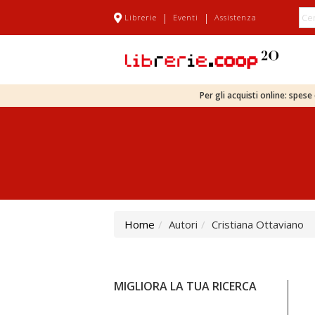
|
|
Librerie
Eventi
Assistenza
Per gli acquisti online: spes
Home
Autori
Cristiana Ottaviano
MIGLIORA LA TUA RICERCA