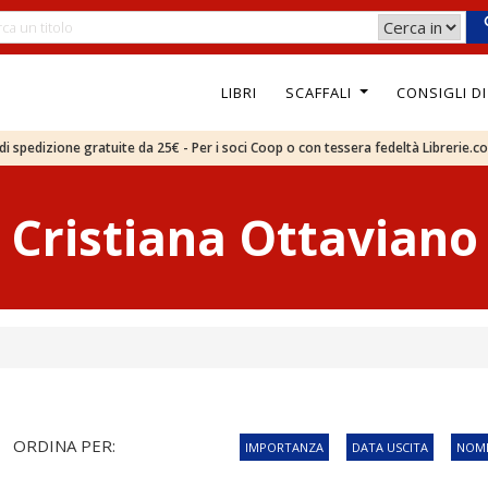
LIBRI
SCAFFALI
CONSIGLI D
e di spedizione gratuite da 25€ - Per i soci Coop o con tessera fedeltà Librerie.c
Cristiana Ottaviano
ORDINA PER:
IMPORTANZA
DATA USCITA
NOME