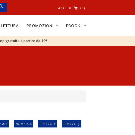
ACCEDI
(0)
I LETTURA
PROMOZIONI
EBOOK
oop gratuite a partire da 19€.
 A-Z
NOME Z-A
PREZZO ↑
PREZZO ↓