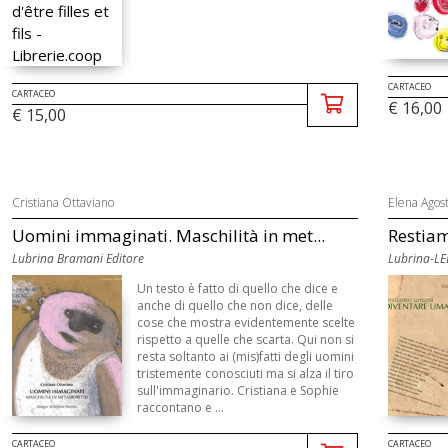
CARTACEO
CARTACEO
€ 16,00
€ 15,00
Cristiana Ottaviano
Elena Agost
Uomini immaginati. Maschilità in met...
Restia
Lubrina Bramani Editore
Lubrina-LE
Un testo è fatto di quello che dice e
anche di quello che non dice, delle
cose che mostra evidentemente scelte
rispetto a quelle che scarta. Qui non si
resta soltanto ai (mis)fatti degli uomini
tristemente conosciuti ma si alza il tiro
sull'immaginario. Cristiana e Sophie
raccontano e ...
CARTACEO
CARTACEO