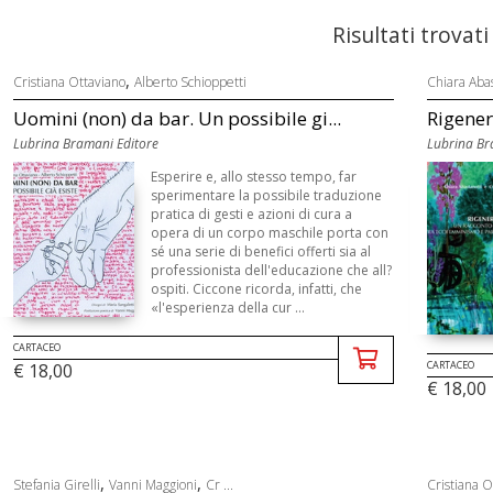
Risultati trovati
,
Cristiana Ottaviano
Alberto Schioppetti
Chiara Abas
Uomini (non) da bar. Un possibile gi...
Rigener
Lubrina Bramani Editore
Lubrina Br
Esperire e, allo stesso tempo, far
sperimentare la possibile traduzione
pratica di gesti e azioni di cura a
opera di un corpo maschile porta con
sé una serie di benefici offerti sia al
professionista dell'educazione che all?
ospiti. Ciccone ricorda, infatti, che
«l'esperienza della cur ...
CARTACEO
CARTACEO
€ 18,00
€ 18,00
,
,
Stefania Girelli
Vanni Maggioni
Cr ...
Cristiana O