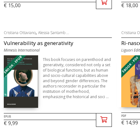
€ 15,00
€ 18,00
,
Cristiana Ottaviano
Alessia Santamb ...
Cristiana O
Vulnerability as generativity
Ri-nasc
Mimesis International
Liguori Edi
EBOOK - EPUB
EBOOK - PDF
This book focuses on parenthood and
generativity, considered not only a set
of biological functions, but as human
and socio-cultural capabilities above
and beyond gender differences. The
authors reconsider in particular the
institution of motherhood,
emphasizing the historical and soci ...
PDF
EPUB
€ 14,99
€ 9,99