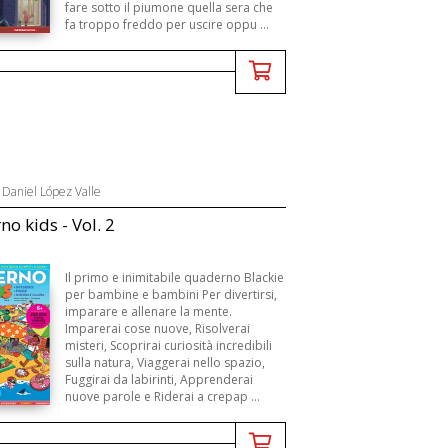
fare sotto il piumone quella sera che
fa troppo freddo per uscire oppu ...
,
Daniel López Valle
o kids - Vol. 2
Il primo e inimitabile quaderno Blackie
per bambine e bambini Per divertirsi,
imparare e allenare la mente.
Imparerai cose nuove, Risolverai
misteri, Scoprirai curiosità incredibili
sulla natura, Viaggerai nello spazio,
Fuggirai da labirinti, Apprenderai
nuove parole e Riderai a crepap ...