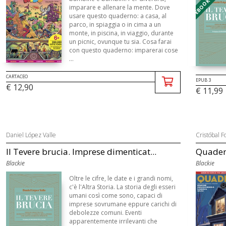
imparare e allenare la mente. Dove
usare questo quaderno: a casa, al
parco, in spiaggia o in cima a un
monte, in piscina, in viaggio, durante
un picnic, ovunque tu sia. Cosa farai
con questo quaderno: imparerai cose
...
CARTACEO
EPUB 3
€ 12,90
€ 11,99
Daniel López Valle
Cristóbal F
Il Tevere brucia. Imprese dimenticat...
Quadern
Blackie
Blackie
Oltre le cifre, le date e i grandi nomi,
c'è l'Altra Storia. La storia degli esseri
umani così come sono, capaci di
imprese sovrumane eppure carichi di
debolezze comuni. Eventi
apparentemente irrilevanti che