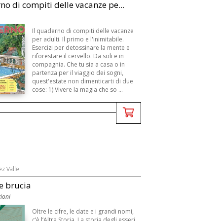
o di compiti delle vacanze pe...
Il quaderno di compiti delle vacanze
per adulti. Il primo e l'inimitabile.
Esercizi per detossinare la mente e
riforestare il cervello. Da soli e in
compagnia. Che tu sia a casa o in
partenza per il viaggio dei sogni,
quest'estate non dimenticarti di due
cose: 1) Vivere la magia che so ...
ez Valle
re brucia
zioni
3
Oltre le cifre, le date e i grandi nomi,
c’è l’Altra Storia. La storia degli esseri