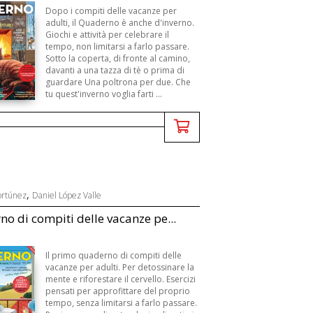
Dopo i compiti delle vacanze per
adulti, il Quaderno è anche d'inverno.
Giochi e attività per celebrare il
tempo, non limitarsi a farlo passare.
Sotto la coperta, di fronte al camino,
davanti a una tazza di tè o prima di
guardare Una poltrona per due. Che
tu quest'inverno voglia farti ...
,
ortúnez
Daniel López Valle
o di compiti delle vacanze pe...
Il primo quaderno di compiti delle
vacanze per adulti. Per detossinare la
mente e riforestare il cervello. Esercizi
pensati per approfittare del proprio
tempo, senza limitarsi a farlo passare.