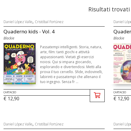
Risultati trovati
,
Daniel López Valle
Cristóbal Fortúnez
Daniel Lóp
Quaderno kids - Vol. 4
Quadern
Blackie
Blackie
Passatempi intelligenti. Storia, natura,
arte, film: tanti giochi e attività
appassionanti. Vietati gli esercizi
noiosi. Qui si impara giocando,
esplorando e divertendosi. Metti alla
prova il tuo cervello. Sfide, indovinelli,
labirinti e passatempi che allenano il
tuo ingegno. Senza fr ...
CARTACEO
CARTACEO
€ 12,90
€ 12,90
,
Daniel López Valle
Cristóbal Fortúnez
Daniel Lóp