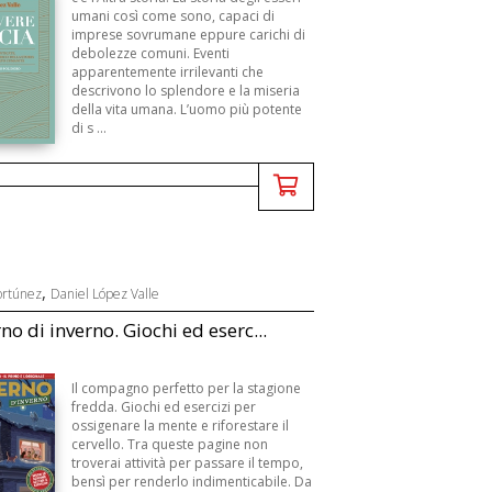
umani così come sono, capaci di
imprese sovrumane eppure carichi di
debolezze comuni. Eventi
apparentemente irrilevanti che
descrivono lo splendore e la miseria
della vita umana. L’uomo più potente
di s ...
,
ortúnez
Daniel López Valle
o di inverno. Giochi ed eserc...
Il compagno perfetto per la stagione
fredda. Giochi ed esercizi per
ossigenare la mente e riforestare il
cervello. Tra queste pagine non
troverai attività per passare il tempo,
bensì per renderlo indimenticabile. Da