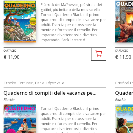
Più rock dei Ma?neskin, più virale dei
gattini, più imitato della mozzarella.
Torna il Quaderno Blackie: il primo
quaderno di compiti delle vacanze per
adulti. Esercizi per detossinare la
mente e riforestare il cervello. Per
imparare divertendosi e divertirsi
imparando. Sarà l'estate d ...
CARTACEO
CARTACEO
€ 11,90
€ 11,90
,
Cristóbal Fortúnez
Daniel López Valle
Cristóbal F
Quaderno di compiti delle vacanze pe...
Quadern
Blackie
Blackie
Torna il Quaderno Blackie: il primo
quaderno di compiti delle vacanze per
adulti. Esercizi per detossinare la
mente e riforestare il cervello. Per
imparare divertendosi e divertirsi