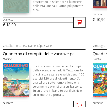
descrivono lo splendore e la miseria
della vita umana. L'uomo più potente
di s ...
CARTACEO
€ 10,90
CARTACEO
€ 18,90
,
Cristóbal Fortúnez
Daniel López Valle
Yimeisgre
Quaderno di compiti delle vacanze pe...
Quadern
Blackie
Blackie
Il primo e unico quaderno di compiti
delle vacanze per adulti. Tutto quello
di cui la tua estate aveva bisogno! 150
esercizi 120 ore di divertimento. Su
una sdraio sotto l'ombrellone o la
sera mentre prendi aria sul balcone.
Su un prato imbandito per il picnic o
sul treno che ti porta ...
CARTACEO
CARTACEO