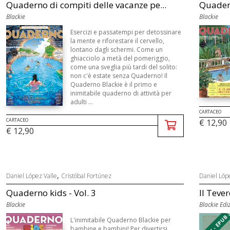
Quaderno di compiti delle vacanze pe...
Quadern
Blackie
Blackie
Esercizi e passatempi per detossinare
la mente e riforestare il cervello,
lontano dagli schermi. Come un
ghiacciolo a metà del pomeriggio,
come una sveglia più tardi del solito:
non c'è estate senza Quaderno! Il
Quaderno Blackie è il primo e
inimitabile quaderno di attività per
adulti ...
CARTACEO
CARTACEO
€ 12,90
€ 12,90
,
Daniel López Valle
Cristóbal Fortúnez
Daniel Lóp
Quaderno kids - Vol. 3
Il Teve
Blackie
Blackie Edi
EBOOK - EPUB 
L'inimitabile Quaderno Blackie per
bambine e bambini! Per divertirsi,