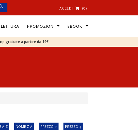
ACCEDI
(0)
I LETTURA
PROMOZIONI
EBOOK
oop gratuite a partire da 19€.
 A-Z
NOME Z-A
PREZZO ↑
PREZZO ↓