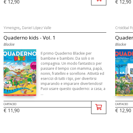
€ 12,90
€ 12,90
,
Yimeisgre
Daniel López Valle
Cristóbal F
Quaderno kids - Vol. 1
Quadern
Blackie
Blackie
Il primo Quaderno Blackie per
bambine e bambini. Da soli o in
compagnia. Un modo fantastico per
passare il tempo con mamma, papà,
nonni, fratellini e sorellone. Attività ed
esercizi di tutti i tipi, per divertirsi
imparando e imparare divertendosi!
Puoi usare questo quaderno: a casa, a
...
CARTACEO
CARTACEO
€ 11,90
€ 12,90