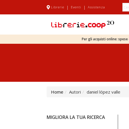
|
|
Librerie
Eventi
Assistenza
Per gli acquisti online: spes
Home
Autori
daniel lópez valle
MIGLIORA LA TUA RICERCA