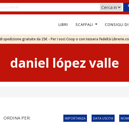
LIBRI
SCAFFALI
CONSIGLI D
e di spedizione gratuite da 25€ - Per i soci Coop o con tessera fedeltà Librerie.c
daniel lópez valle
ORDINA PER:
IMPORTANZA
DATA USCITA
NOME