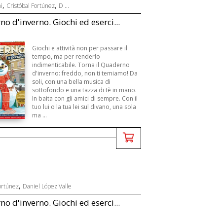
,
,
i
Cristóbal Fortúnez
D ...
o d'inverno. Giochi ed eserci...
Giochi e attività non per passare il
tempo, ma per renderlo
indimenticabile. Torna il Quaderno
d'inverno: freddo, non ti temiamo! Da
soli, con una bella musica di
sottofondo e una tazza di tè in mano.
In baita con gli amici di sempre. Con il
tuo lui o la tua lei sul divano, una sola
ma ...
,
ortúnez
Daniel López Valle
o d'inverno. Giochi ed eserci...