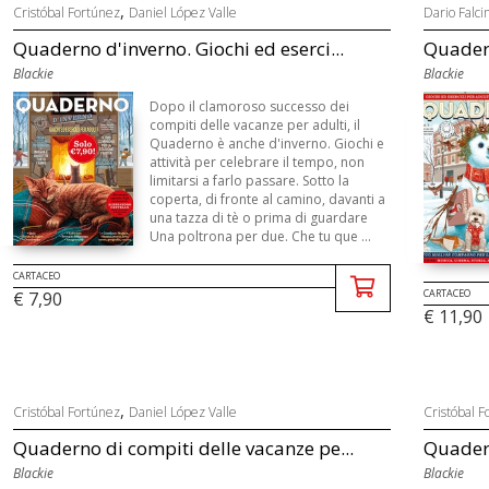
,
Cristóbal Fortúnez
Daniel López Valle
Dario Falcin
Quaderno d'inverno. Giochi ed eserci...
Quadern
Blackie
Blackie
Dopo il clamoroso successo dei
compiti delle vacanze per adulti, il
Quaderno è anche d'inverno. Giochi e
attività per celebrare il tempo, non
limitarsi a farlo passare. Sotto la
coperta, di fronte al camino, davanti a
una tazza di tè o prima di guardare
Una poltrona per due. Che tu que ...
CARTACEO
CARTACEO
€ 7,90
€ 11,90
,
Cristóbal Fortúnez
Daniel López Valle
Cristóbal F
Quaderno di compiti delle vacanze pe...
Quadern
Blackie
Blackie