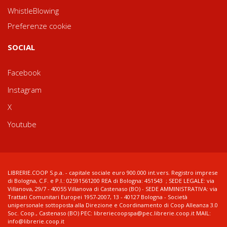
WhistleBlowing
Preferenze cookie
SOCIAL
Facebook
Instagram
X
Youtube
LIBRERIE.COOP S.p.a. - capitale sociale euro 900.000 int.vers. Registro imprese
di Bologna, C.F. e P.I.: 02591561200 REA di Bologna: 451543 ; SEDE LEGALE: via
Villanova, 29/7 - 40055 Villanova di Castenaso (BO) - SEDE AMMINISTRATIVA: via
Trattati Comunitari Europei 1957-2007, 13 - 40127 Bologna - Società
unipersonale sottoposta alla Direzione e Coordinamento di Coop Alleanza 3.0
Soc. Coop., Castenaso (BO) PEC: libreriecoopspa@pec.librerie.coop.it MAIL:
info@librerie.coop.it