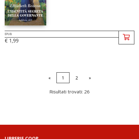
EPUB
€ 1,99
«
1
2
»
Risultati trovati: 26
LIBRERIE.COOP