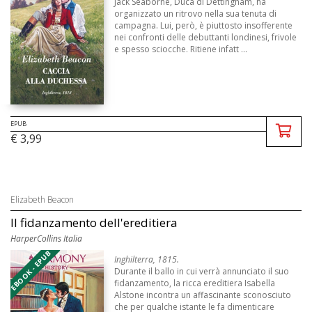
Jack Seaborne, Duca di Dettingham, ha
organizzato un ritrovo nella sua tenuta di
campagna. Lui, però, è piuttosto insofferente
nei confronti delle debuttanti londinesi, frivole
e spesso sciocche. Ritiene infatt ...
EPUB
€ 3,99
Elizabeth Beacon
Il fidanzamento dell'ereditiera
HarperCollins Italia
EBOOK - EPUB
Inghilterra, 1815.
Durante il ballo in cui verrà annunciato il suo
fidanzamento, la ricca ereditiera Isabella
Alstone incontra un affascinante sconosciuto
che per qualche istante le fa dimenticare