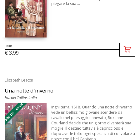
piegare la sua ...
EPUB
€ 3,99
Elizabeth Beacon
Una notte d'inverno
HarperCollins Italia
EBOOK - EPUB
Inghilterra, 1818. Quando una notte d'inverno
vede un bellissimo giovane scendere da
cavallo nel paesaggio innevato, Roxanne
Courland decide che un giorno diventerà sua
moglie. Il destino tuttavia è capriccioso e,
dopo averle tolto ogni speranza di convolare a
nozze con il bel Capitano ...