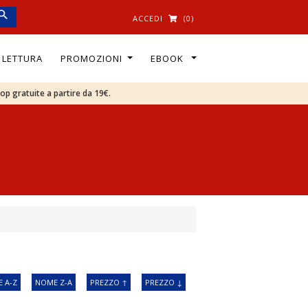
ACCEDI
(0)
I LETTURA
PROMOZIONI
EBOOK
oop gratuite a partire da 19€.
 A-Z
NOME Z-A
PREZZO ↑
PREZZO ↓