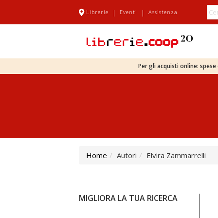
|
|
Librerie
Eventi
Assistenza
Per gli acquisti online: spes
Home
Autori
Elvira Zammarrelli
MIGLIORA LA TUA RICERCA