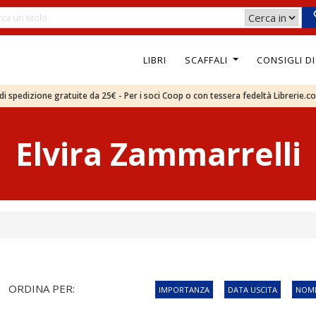
LIBRI
SCAFFALI
CONSIGLI D
e di spedizione gratuite da 25€ - Per i soci Coop o con tessera fedeltà Librerie.c
Elvira Zammarrelli
ORDINA PER:
IMPORTANZA
DATA USCITA
NOME