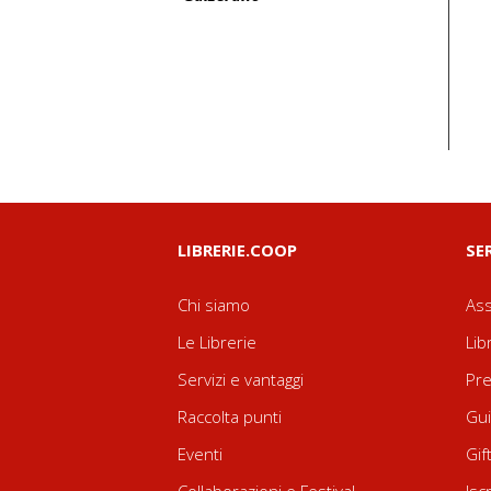
LIBRERIE.COOP
SE
Chi siamo
Ass
Le Librerie
Lib
Servizi e vantaggi
Pre
Raccolta punti
Gui
Eventi
Gif
Collaborazioni e Festival
Isc