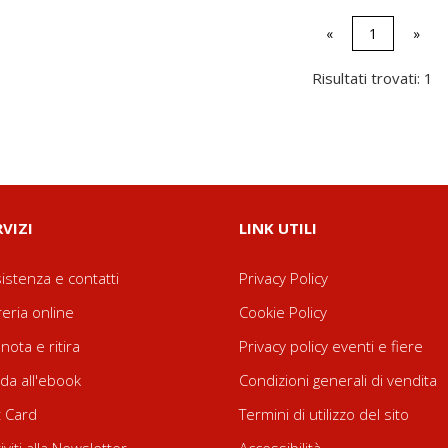
«
1
»
Risultati trovati: 1
RVIZI
LINK UTILI
istenza e contatti
Privacy Policy
reria online
Cookie Policy
nota e ritira
Privacy policy eventi e fiere
da all'ebook
Condizioni generali di vendita
t Card
Termini di utilizzo del sito
riviti alla Newsletter
Accessibilità