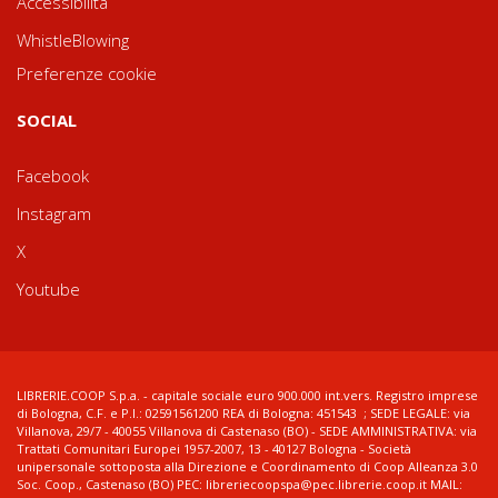
Accessibilità
WhistleBlowing
Preferenze cookie
SOCIAL
Facebook
Instagram
X
Youtube
LIBRERIE.COOP S.p.a. - capitale sociale euro 900.000 int.vers. Registro imprese
di Bologna, C.F. e P.I.: 02591561200 REA di Bologna: 451543 ; SEDE LEGALE: via
Villanova, 29/7 - 40055 Villanova di Castenaso (BO) - SEDE AMMINISTRATIVA: via
Trattati Comunitari Europei 1957-2007, 13 - 40127 Bologna - Società
unipersonale sottoposta alla Direzione e Coordinamento di Coop Alleanza 3.0
Soc. Coop., Castenaso (BO) PEC: libreriecoopspa@pec.librerie.coop.it MAIL: