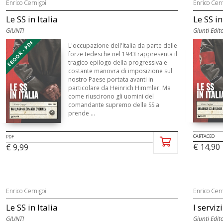
Enrico Cernigoi
Enrico Cern
Le SS in Italia
Le SS in
GIUNTI
Giunti Edit
EBOOK - PDF
L'occupazione dell'Italia da parte delle
forze tedesche nel 1943 rappresenta il
tragico epilogo della progressiva e
costante manovra di imposizione sul
nostro Paese portata avanti in
particolare da Heinrich Himmler. Ma
come riuscirono gli uomini del
comandante supremo delle SS a
prende ...
CARTACEO
PDF
€ 14,90
€ 9,99
Enrico Cernigoi
Enrico Cern
Le SS in Italia
I serviz
GIUNTI
Giunti Edit