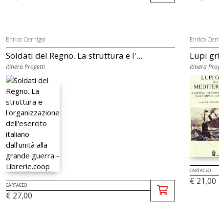
Enrico Cernigoi
Enrico Cern
Soldati del Regno. La struttura e l'...
Lupi gr
Itinera Progetti
Itinera Prog
CARTACEO
€ 21,00
CARTACEO
€ 27,00