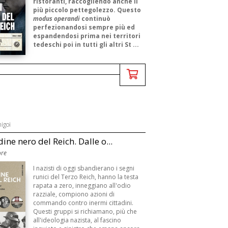
ristoranti, raccogliendo anche il
più piccolo pettegolezzo. Questo
modus operandi
continuò
perfezionandosi sempre più ed
espandendosi prima nei territori
tedeschi poi in tutti gli altri St ...
igoi
dine nero del Reich. Dalle o...
ore
I nazisti di oggi sbandierano i segni
runici del Terzo Reich, hanno la testa
rapata a zero, inneggiano all'odio
razziale, compiono azioni di
commando contro inermi cittadini.
Questi gruppi si richiamano, più che
all'ideologia nazista, al fascino