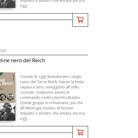
inquieto e sinistro che emana ancora
ogg ...
igoi
rdine nero del Reich
I nazisti di oggi sbandierano i segni
runici del Terzo Reich, hanno la testa
rapata a zero, inneggiano all'odio
razziale, compiono azioni di
commando contro inermi cittadini.
Questi gruppi si richiamano, più che
all'ideologia nazista, al fascino
inquieto e sinistro che emana ancora
ogg ...