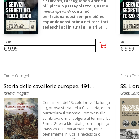
ristoranti, raccogliendo anche il
più piccolo pettegolezzo. Questo
modus operandi
continuò
perfezionandosi sempre più ed
espandendosi prima nei territori
tedeschi poi in tutti gli altri St ...
EPUB
PDF
€ 9,99
€ 9,99
Enrico Cernigoi
Enrico Cern
Storia delle cavallerie europee. 191...
SS. L'or
Itinera Progetti
Giunti Edit
Con l'inizio del "Secolo breve" la lunga
e gloriosa storia della Cavalleria, ed in
particolare il binomio uomo-cavallo,
sembrava ormai volgere al termine. La
Prima Guerra Mondiale, con l'impiego
massivo di nuovi armamenti, mise
pienamente in luce la necessità di