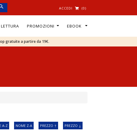
ACCEDI
(0)
I LETTURA
PROMOZIONI
EBOOK
oop gratuite a partire da 19€.
 A-Z
NOME Z-A
PREZZO ↑
PREZZO ↓