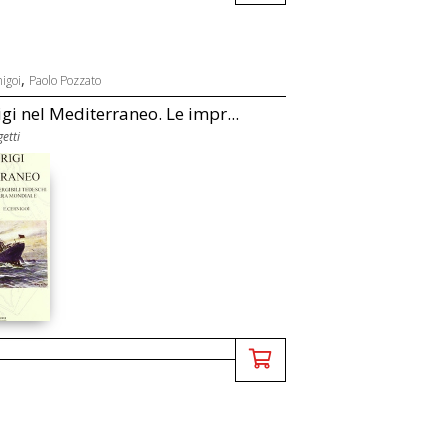
,
igoi
Paolo Pozzato
igi nel Mediterraneo. Le impr...
etti