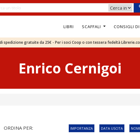
LIBRI
SCAFFALI
CONSIGLI D
e di spedizione gratuite da 25€ - Per i soci Coop o con tessera fedeltà Librerie.c
Enrico Cernigoi
ORDINA PER:
IMPORTANZA
DATA USCITA
NOME