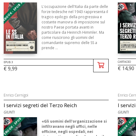
EBOOK - EPUB 3
L'occupazione dell'Italia da parte delle
forze tedesche nel 1943 rappresenta il
tragico epilogo della progressiva e
costante manovra di imposizione sul
nostro Paese portata avanti in
particolare da Heinrich Himmler. Ma
come riuscirono gli uomini del
comandante supremo delle SS a
prende ...
CARTACEO
EPUB 3
€ 14,90
€ 9,99
Enrico Cernigoi
Enrico Cern
I servizi segreti del Terzo Reich
I serviz
GIUNTI
GIUNTI
EBOOK - EPUB
EBOOK - PDF
«Gli uomini dell'organizzazione si
infiltravano negli uffici, nelle
officine, negli ospedali, nei