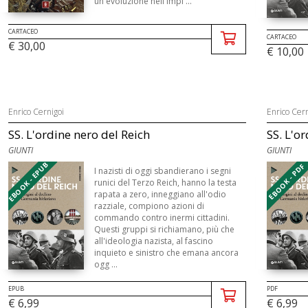
un'evoluzione nell'impi ...
CARTACEO
CARTACEO
€ 30,00
€ 10,00
Enrico Cernigoi
Enrico Cern
SS. L'ordine nero del Reich
SS. L'o
GIUNTI
GIUNTI
EBOOK - EPUB
EBOOK - PDF
I nazisti di oggi sbandierano i segni
runici del Terzo Reich, hanno la testa
rapata a zero, inneggiano all'odio
razziale, compiono azioni di
commando contro inermi cittadini.
Questi gruppi si richiamano, più che
all'ideologia nazista, al fascino
inquieto e sinistro che emana ancora
ogg ...
EPUB
PDF
€ 6,99
€ 6,99