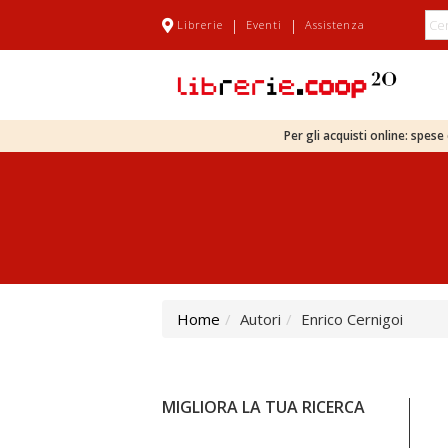
|
|
Librerie
Eventi
Assistenza
Per gli acquisti online: spes
Home
Autori
Enrico Cernigoi
MIGLIORA LA TUA RICERCA