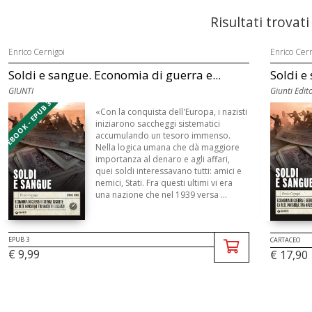
Risultati trovati
Enrico Cernigoi
Enrico Cern
Soldi e sangue. Economia di guerra e...
Soldi e
GIUNTI
Giunti Edit
EBOOK - EPUB 3
«Con la conquista dell'Europa, i nazisti
iniziarono saccheggi sistematici
accumulando un tesoro immenso.
Nella logica umana che dà maggiore
importanza al denaro e agli affari,
quei soldi interessavano tutti: amici e
nemici, Stati. Fra questi ultimi vi era
una nazione che nel 1939 versa ...
EPUB 3
CARTACEO
€ 9,99
€ 17,90