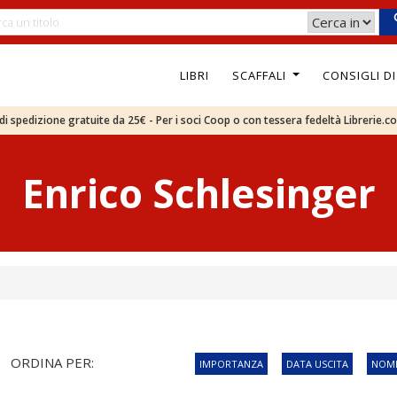
LIBRI
SCAFFALI
CONSIGLI D
e di spedizione gratuite da 25€ - Per i soci Coop o con tessera fedeltà Librerie.c
Enrico Schlesinger
ORDINA PER:
IMPORTANZA
DATA USCITA
NOME