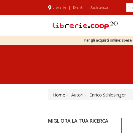
|
|
Librerie
Eventi
Assistenza
Per gli acquisti online: spes
Home
Autori
Enrico Schlesinger
MIGLIORA LA TUA RICERCA