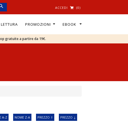
ACCEDI
(0)
I LETTURA
PROMOZIONI
EBOOK
oop gratuite a partire da 19€.
 A-Z
NOME Z-A
PREZZO ↑
PREZZO ↓