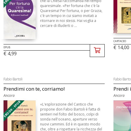
che la Chiesa raccomanda nel tempo
quaresimale. «Per fortuna che c'è la
Quaresima! Per fortuna, o per Grazia,
c'è un tempo in cui siamo invitati a
ritornare in noi stessi. Hai voglia a
cercare di illuderti o ...
CARTACEO
€ 14,00
EPUB
€ 4,99
Fabio Bartoli
Fabio Bartol
Prendimi con te, corriamo!
Prendi 
Ancora
Ancora
EBOOK - EPUB
«L'esplorazione del Cantico che
propone don Fabio Bartoli è fatta di
sentieri nel folto del bosco, colpi di
sonda nell'oceano, aperture verso
nuovi cammini. Ed è in questo modo
che, oltre a rispettare la ricchezza del