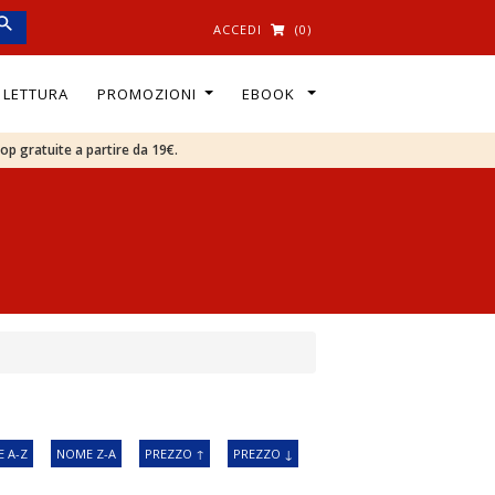
ACCEDI
(0)
I LETTURA
PROMOZIONI
EBOOK
oop gratuite a partire da 19€.
 A-Z
NOME Z-A
PREZZO ↑
PREZZO ↓