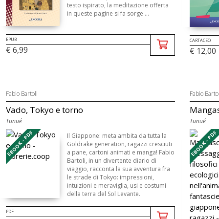
testo ispirato, la meditazione offerta
in queste pagine si fa sorge ...
EPUB
CARTACEO
€ 6,99
€ 12,00
Fabio Bartoli
Fabio Bartol
Vado, Tokyo e torno
Mangasc
Tunué
Tunué
EBOOK - PDF
EBOOK - PDF
Il Giappone: meta ambita da tutta la
Goldrake generation, ragazzi cresciuti
a pane, cartoni animati e manga! Fabio
Bartoli, in un divertente diario di
viaggio, racconta la sua avventura fra
le strade di Tokyo: impressioni,
intuizioni e meraviglia, usi e costumi
della terra del Sol Levante.
PDF