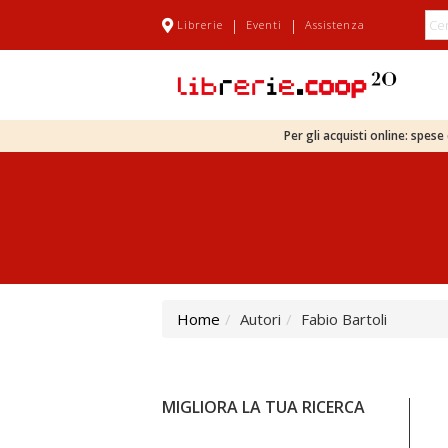
|
|
Librerie
Eventi
Assistenza
Per gli acquisti online: spes
Home
Autori
Fabio Bartoli
MIGLIORA LA TUA RICERCA