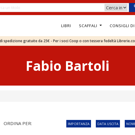
LIBRI
SCAFFALI
CONSIGLI D
e di spedizione gratuite da 25€ - Per i soci Coop o con tessera fedeltà Librerie.c
Fabio Bartoli
ORDINA PER:
IMPORTANZA
DATA USCITA
NOME