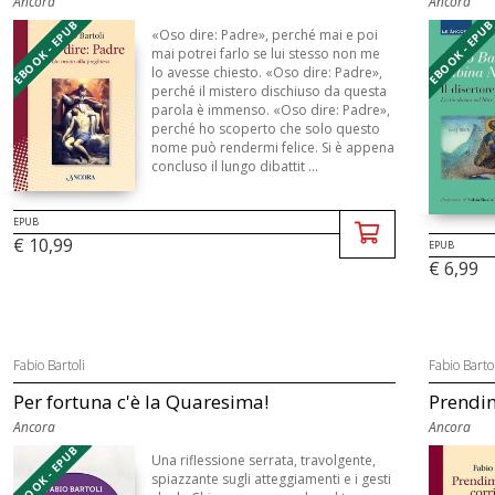
Ancora
Ancora
EBOOK - EPUB
EBOOK - EPU
«Oso dire: Padre», perché mai e poi
mai potrei farlo se lui stesso non me
lo avesse chiesto. «Oso dire: Padre»,
perché il mistero dischiuso da questa
parola è immenso. «Oso dire: Padre»,
perché ho scoperto che solo questo
nome può rendermi felice. Si è appena
concluso il lungo dibattit ...
EPUB
€ 10,99
EPUB
€ 6,99
Fabio Bartoli
Fabio Bartol
Per fortuna c'è la Quaresima!
Prendimi
Ancora
Ancora
EBOOK - EPUB
Una riflessione serrata, travolgente,
spiazzante sugli atteggiamenti e i gesti