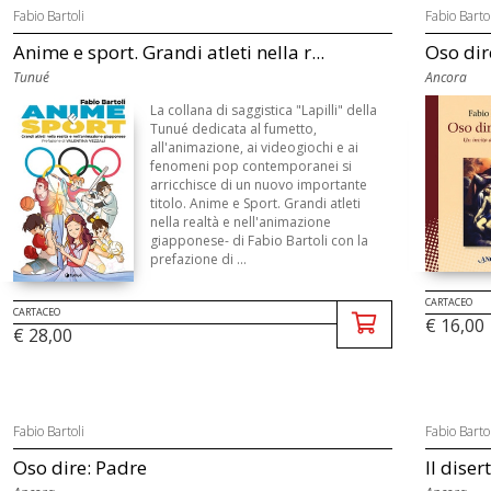
Fabio Bartoli
Fabio Bartol
Anime e sport. Grandi atleti nella r...
Oso dire
Tunué
Ancora
La collana di saggistica "Lapilli" della
Tunué dedicata al fumetto,
all'animazione, ai videogiochi e ai
fenomeni pop contemporanei si
arricchisce di un nuovo importante
titolo. Anime e Sport. Grandi atleti
nella realtà e nell'animazione
giapponese- di Fabio Bartoli con la
prefazione di ...
CARTACEO
CARTACEO
€ 16,00
€ 28,00
Fabio Bartoli
Fabio Bartol
Oso dire: Padre
Il diser