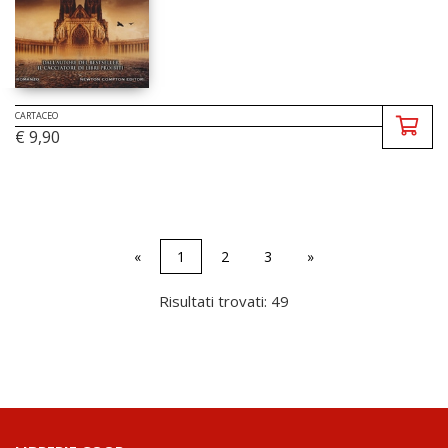
CARTACEO
€ 9,90
«
1
2
3
»
Risultati trovati: 49