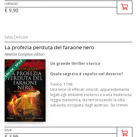
CARTACEO
€ 9,90
Fabio Delizzos
La profezia perduta del faraone nero
Newton Compton editori
EBOOK - EPUB
Un grande thriller storico
Quale segreto è sepolto nel deserto?
Torino, 1799.
Una serie di efferati omicidi, ap­parentemente
legati agli ambienti esoterici e a una misteriosa
loggia massonica, sta terrorizzando la cit­tà
sabauda, occupata dagli austria­ci. Sui crimini
indaga un profe ...
EPUB
€ 3,99