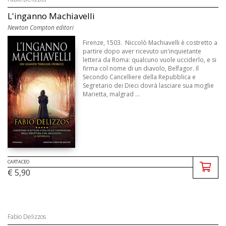
L'inganno Machiavelli
Newton Compton editori
Firenze, 1503. Niccolò Machiavelli è costretto a
partire dopo aver ricevuto un'inquietante
lettera da Roma: qualcuno vuole ucciderlo, e si
firma col nome di un diavolo, Belfagor. Il
Secondo Cancelliere della Repubblica e
Segretario dei Dieci dovrà lasciare sua moglie
Marietta, malgrad ...
CARTACEO
€ 5,90
Fabio Delizzos