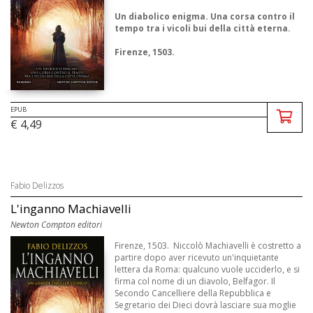
Un diabolico enigma. Una corsa contro il
tempo tra i vicoli bui della città eterna.
Firenze, 1503.
Niccolò Machiavelli è costretto a partire dopo
aver ricevuto un’inquietante lettera da Roma:
qualcuno vu ...
EPUB
€ 4,49
Fabio Delizzos
L'inganno Machiavelli
Newton Compton editori
Firenze, 1503. Niccolò Machiavelli è costretto a
partire dopo aver ricevuto un'inquietante
lettera da Roma: qualcuno vuole ucciderlo, e si
firma col nome di un diavolo, Belfagor. Il
Secondo Cancelliere della Repubblica e
Segretario dei Dieci dovrà lasciare sua moglie