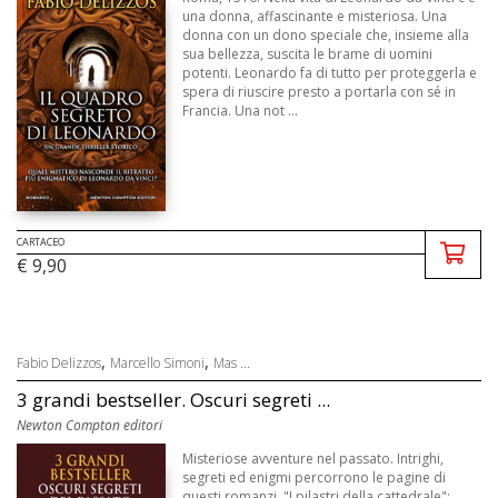
una donna, affascinante e misteriosa. Una
donna con un dono speciale che, insieme alla
sua bellezza, suscita le brame di uomini
potenti. Leonardo fa di tutto per proteggerla e
spera di riuscire presto a portarla con sé in
Francia. Una not ...
CARTACEO
€ 9,90
,
,
Fabio Delizzos
Marcello Simoni
Mas ...
3 grandi bestseller. Oscuri segreti ...
Newton Compton editori
Misteriose avventure nel passato. Intrighi,
segreti ed enigmi percorrono le pagine di
questi romanzi. "I pilastri della cattedrale":