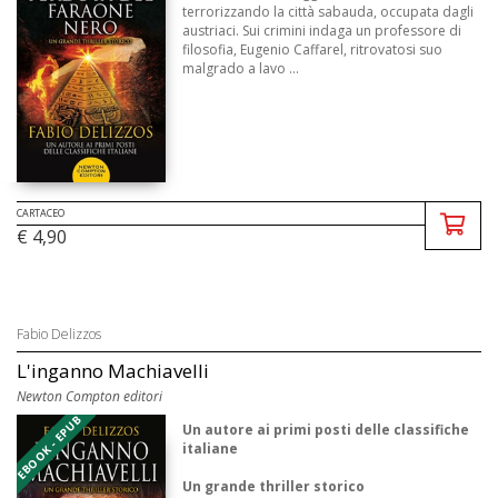
terrorizzando la città sabauda, occupata dagli
austriaci. Sui crimini indaga un professore di
filosofia, Eugenio Caffarel, ritrovatosi suo
malgrado a lavo ...
CARTACEO
€ 4,90
Fabio Delizzos
L'inganno Machiavelli
Newton Compton editori
EBOOK - EPUB
Un autore ai primi posti delle classifiche
italiane
Un grande thriller storico