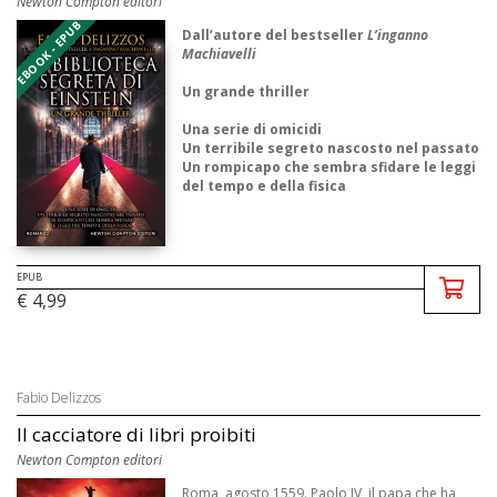
Newton Compton editori
EBOOK - EPUB
Dall’autore del bestseller
L’inganno
Machiavelli
Un grande thriller
Una serie di omicidi
Un terribile segreto nascosto nel passato
Un rompicapo che sembra sfidare le leggi
del tempo e della fisica
Autunno 1921.
Il celebre fisico Albert Einstein arriva in Italia
per tenere una serie ...
EPUB
€ 4,99
Fabio Delizzos
Il cacciatore di libri proibiti
Newton Compton editori
Roma, agosto 1559. Paolo IV, il papa che ha