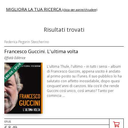
MIGLIORA LA TUA RICERCA
(clicca per aprire/chiudere)
Risultati trovati
Federica Pegorin Steccherino
Francesco Guccini. L'ultima volta
Effatà Editrice
EBOOK - EPUB
L'ultima Thule, l'ultimo – in tutti i sensi – album
di Francesco Guccini, appena uscito è andato
al primo posto su iTunes. Il suo pubblico lo ha
salutato con affetto inossidabile, dopo quasi
cinquant'anni di canzoni. Ma cos'è che rende
Guccini così unico, così amato? Tanto per
comincia ...
EPUB
€ 8,49