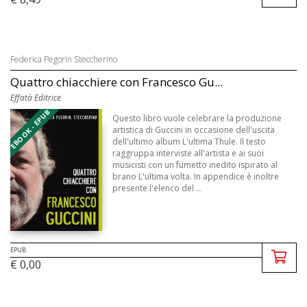
Federica Pegorin Steccherino
Quattro chiacchiere con Francesco Gu...
Effatà Editrice
EBOOK - EPUB
Questo libro vuole celebrare la produzione
artistica di Guccini in occasione dell'uscita
dell'ultimo album L'ultima Thule. Il testo
raggruppa interviste all'artista e ai suoi
musicisti con un fumetto inedito ispirato al
brano L'ultima volta. In appendice è inoltre
presente l'elenco del ...
EPUB
€ 0,00