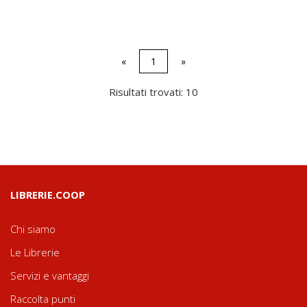
«
1
»
Risultati trovati: 10
LIBRERIE.COOP
Chi siamo
Le Librerie
Servizi e vantaggi
Raccolta punti