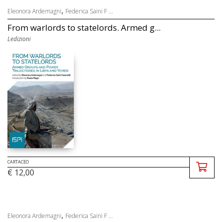
,
Eleonora Ardemagni
Federica Saini F ...
From warlords to statelords. Armed g...
Ledizioni
CARTACEO
€ 12,00
,
Eleonora Ardemagni
Federica Saini F ...