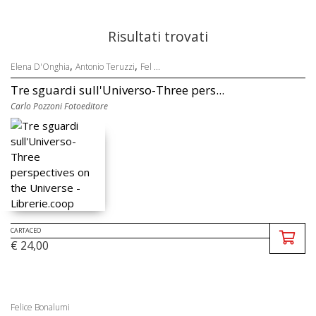
Risultati trovati
,
,
Elena D'Onghia
Antonio Teruzzi
Fel ...
Tre sguardi sull'Universo-Three pers...
Carlo Pozzoni Fotoeditore
CARTACEO
€ 24,00
Felice Bonalumi